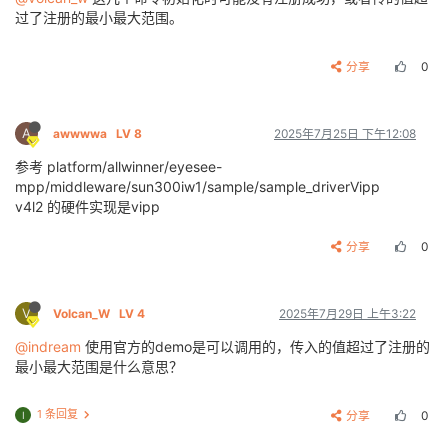
过了注册的最小最大范围。
分享
0
A
awwwwa
LV 8
2025年7月25日 下午12:08
参考 platform/allwinner/eyesee-
mpp/middleware/sun300iw1/sample/sample_driverVipp
v4l2 的硬件实现是vipp
分享
0
V
Volcan_W
LV 4
2025年7月29日 上午3:22
@indream
使用官方的demo是可以调用的，传入的值超过了注册的
最小最大范围是什么意思？
1 条回复
分享
0
I