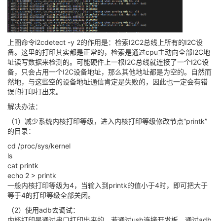
上图命令i2cdetect -y 2的作用是：检索I2C2总线上所有的I2C设
备。这里的打印其实都是正常的，检索是通过cpu主动向全部I2C地
址读写数据来检测的。可能硬件上一根I2C总线就连接了一个I2C设
备，只会占用一个I2C设备地址，那么其他地址都是为空的。自然而
然地，与这些空的设备地址通信肯定是失败的，因此也一定会有错
误的打印打出来。
解决办法：
（1）减少系统内核打印等级，进入内核打印等级修改节点“printk”
的目录：
cd /proc/sys/kernel
ls
cat printk
echo 2 > printk
一般内核打印等级为4，当输入到printk的值小于4时，即可把大于
等于4的打印等级全部关闭。
（2）使用adb去调试：
内核打印是通过串口打印出来的，若通过usb连接开发板，通过adb