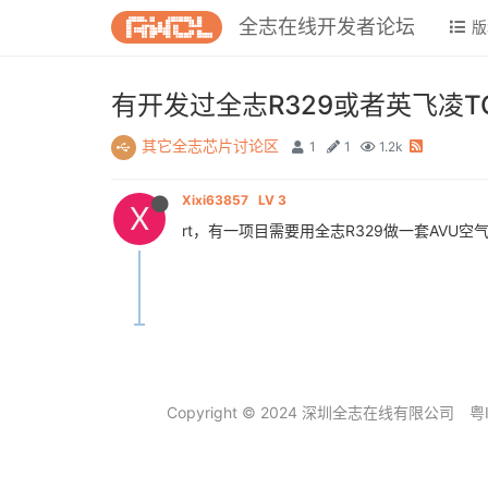
全志在线开发者论坛
版
有开发过全志R329或者英飞凌T
其它全志芯片讨论区
1
1
1.2k
Xixi63857
LV 3
X
rt，有一项目需要用全志R329做一套AV
Copyright © 2024 深圳全志在线有限公司
粤