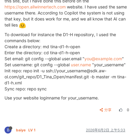
this site, but I have done this before on the
https://open.allwinnertech.com
website. I have used the same
username there. According to Copilot the system is not using
that key, but it does work for me, and we all know that AI can
tell lies
To download for instance the D1-H repository, I used the
commands below:
Create a directory: md tina-d1-h-open
Enter the directory: cd tina-d1-h-open
Set email: git config --global user.email "
you@example.com
"
Set username: git config --global
user.name
"your_username"
Init repo: repo init -u ssh://your_username@sdk.aw-
ol.com/git_repo/D1_Tina_Open/manifest.git -b master -m tina-
d1-h.xml
Sync repo: repo sync
Use your website loginname for your_username.
分享
0
B
baiye
LV 1
2026年6月2日 上午5:33