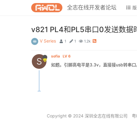
全志在线开发者论坛
版
v821 PL4和PL5串口0发送
V Series
1
1
1.2k
sofia
LV 6
S
如题。引脚高电平是3.3v，直接接usb转串
Copyright © 2024 深圳全志在线有限公司
粤