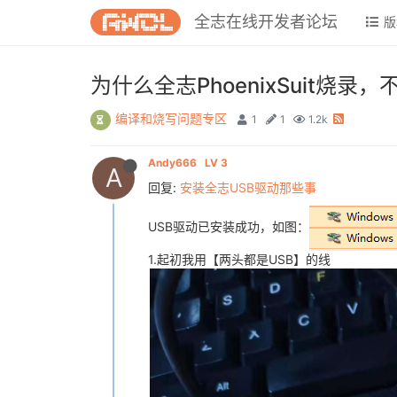
全志在线开发者论坛
版
为什么全志PhoenixSuit烧录
编译和烧写问题专区
1
1
1.2k
Andy666
LV 3
A
回复:
安装全志USB驱动那些事
USB驱动已安装成功，如图：
1.起初我用【两头都是USB】的线