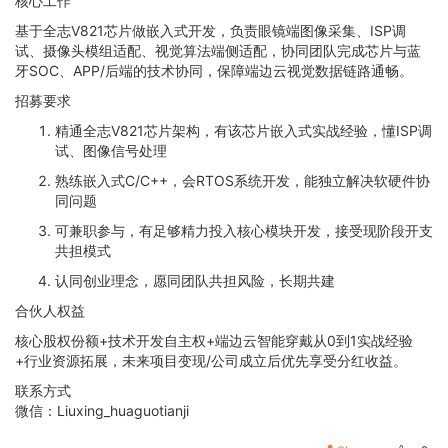
核心工作
基于全志V821芯片做嵌入式开发，负责眼镜端图像采集、ISP调
试、摄像头模组适配、视觉算法端侧适配，协同团队完成芯片与蓝
牙SOC、APP/后端的技术协同，保障端边云视觉数据链路通畅。
招募要求
精通全志V821芯片架构，有该芯片嵌入式实战经验，懂ISP调
试、图像信号处理
熟练嵌入式C/C++，会RTOS系统开发，能独立解决软硬件协
同问题
可兼职参与，有足够精力投入核心模块开发，接受现阶段开支
共担模式
认同创业理念，愿同团队共担风险，长期共建
合伙人权益
核心股权份额+技术开发自主权+端边云智能穿戴从0到1实战经验
+行业资源拓展，未来项目变现/公司成立后优先享受分红收益。
联系方式
微信：Liuxing_huaguotianji