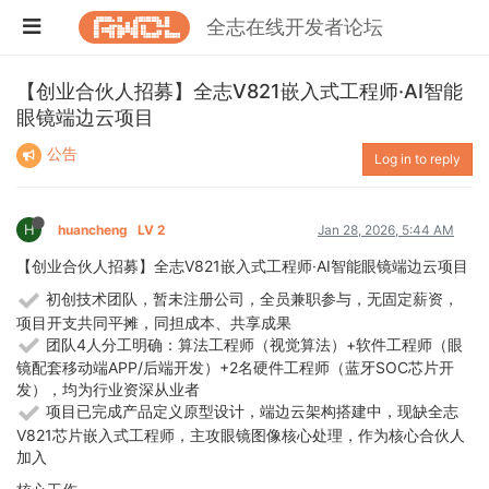
全志在线开发者论坛
【创业合伙人招募】全志V821嵌入式工程师·AI智能
眼镜端边云项目
公告
Log in to reply
H
huancheng
LV 2
Jan 28, 2026, 5:44 AM
【创业合伙人招募】全志V821嵌入式工程师·AI智能眼镜端边云项目
初创技术团队，暂未注册公司，全员兼职参与，无固定薪资，
项目开支共同平摊，同担成本、共享成果
团队4人分工明确：算法工程师（视觉算法）+软件工程师（眼
镜配套移动端APP/后端开发）+2名硬件工程师（蓝牙SOC芯片开
发），均为行业资深从业者
项目已完成产品定义原型设计，端边云架构搭建中，现缺全志
V821芯片嵌入式工程师，主攻眼镜图像核心处理，作为核心合伙人
加入