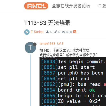
全志在线开发者论坛
版
T113-S3 无法烧录
T Series
4
4
4.9k
tattoo1993
LV 2
T
如下图，卡到这里了。求大神帮助！
或我优先查哪里？或者优先查哪个手册？