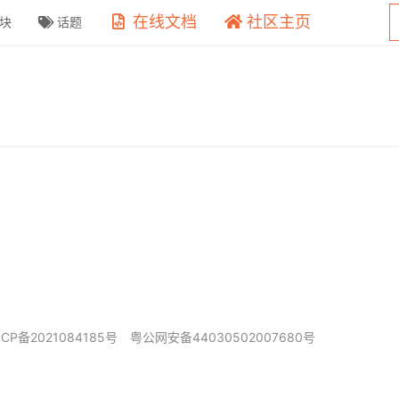
在线文档
社区主页
块
话题
ICP备2021084185号
粤公网安备44030502007680号