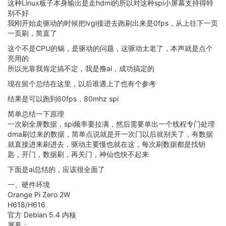
这种Linux板子本身输出是走hdmi的所以对这种spi小屏幕支持得特
别不好
我刚开始走驱动的时候把lvgl接进去跑刷出来是0fps，从上往下一页
一页刷，简直了
这个不是CPU的锅，是驱动的问题，这驱动太老了，本声就是点个
亮用的
所以光靠我肯定搞不定，我是撸ai，成功搞定的
现在留个总结在这里，以后谁遇上了也有个参考
结果是可以跑到60fps，80mhz spi
简单总结一下原理
一次刷全屏数据，spi频率要拉满，然后需要单出一个线程专门处理
dma刷过来的数据，简单点说就是开一次门以后就别关了，有数据
就直接进来刷进去，驱动主要慢也就在这，每次刷数据都是找钥
匙，开门，数据刷，再关门，神仙也快不起来
下面是ai总结的，应该很全面了
一、硬件环境
Orange Pi Zero 2W
H618/H616
官方 Debian 5.4 内核
屏幕：