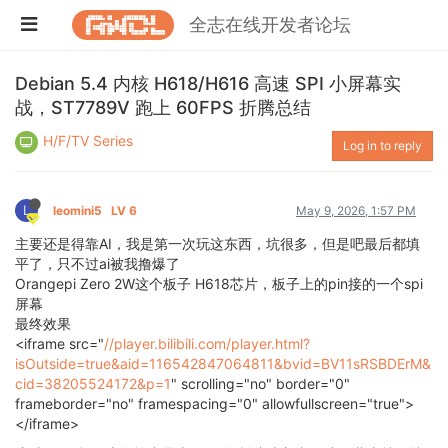
全志在线开发者论坛
Debian 5.4 内核 H618/H616 高速 SPI 小屏幕实
战，ST7789V 跑上 60FPS 折腾总结
H/F/TV Series
Log in to reply
L
leomini5
LV 6
May 9, 2026, 1:57 PM
主要还是得靠AI，我是第一次玩这东西，坑很多，但是吧最后都填
平了，只不过ai被我撸爆了
Orangepi Zero 2W这个板子 H618芯片，板子上的pin接的一个spi
屏幕
最终效果
<iframe src="
//player.bilibili.com/player.html?
isOutside=true&aid=116542847064811&bvid=BV11sRSBDErM&
cid=38205524172&p=1
" scrolling="no" border="0"
frameborder="no" framespacing="0" allowfullscreen="true">
</iframe>