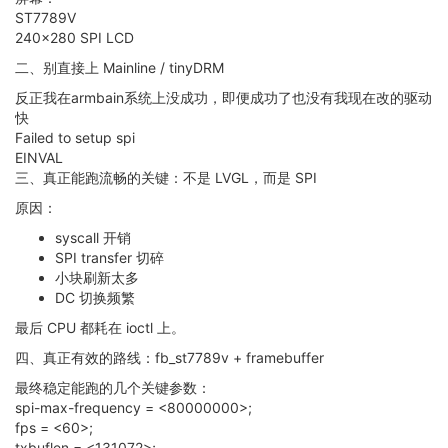
ST7789V
240x280 SPI LCD
二、别直接上 Mainline / tinyDRM
反正我在armbain系统上没成功，即便成功了也没有我现在改的驱动
快
Failed to setup spi
EINVAL
三、真正能跑流畅的关键：不是 LVGL，而是 SPI
原因：
syscall 开销
SPI transfer 切碎
小块刷新太多
DC 切换频繁
最后 CPU 都耗在 ioctl 上。
四、真正有效的路线：fb_st7789v + framebuffer
最终稳定能跑的几个关键参数：
spi-max-frequency = <80000000>;
fps = <60>;
txbuflen = <131072>;