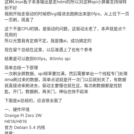
这种Linux板子本身输出是走hdmi的所以对这种spi小屏幕支持得特
别不好
我刚开始走驱动的时候把lvgl接进去跑刷出来是0fps，从上往下一页
一页刷，简直了
这个不是CPU的锅，是驱动的问题，这驱动太老了，本声就是点个
亮用的
所以光靠我肯定搞不定，我是撸ai，成功搞定的
现在留个总结在这里，以后谁遇上了也有个参考
结果是可以跑到60fps，80mhz spi
简单总结一下原理
一次刷全屏数据，spi频率要拉满，然后需要单出一个线程专门处理
dma刷过来的数据，简单点说就是开一次门以后就别关了，有数据
就直接进来刷进去，驱动主要慢也就在这，每次刷数据都是找钥
匙，开门，数据刷，再关门，神仙也快不起来
下面是ai总结的，应该很全面了
一、硬件环境
Orange Pi Zero 2W
H618/H616
官方 Debian 5.4 内核
屏幕：