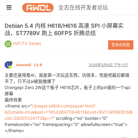
全志在线开发者论坛
Debian 5.4 内核 H618/H616 高速 SPI 小屏幕实
战，ST7789V 跑上 60FPS 折腾总结
H/F/TV Series
登录后回复
L
leomini5
LV 6
2026年5月9日 下午1:57
主要还是得靠AI，我是第一次玩这东西，坑很多，但是吧最后都填
平了，只不过ai被我撸爆了
Orangepi Zero 2W这个板子 H618芯片，板子上的pin接的一个spi
屏幕
最终效果
<iframe src="
//player.bilibili.com/player.html?
isOutside=true&aid=116542847064811&bvid=BV11sRSBDErM&
cid=38205524172&p=1
" scrolling="no" border="0"
frameborder="no" framespacing="0" allowfullscreen="true">
</iframe>