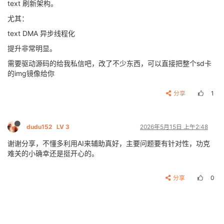
text 刷新架构。
尤其：
text DMA 异步线程化
提升非常明显。
需要驱动源码的给我私信吧，改了不少东西，可以直接把整个sd卡
的img镜像给你
分享
1
dudu152
LV 3
2026年5月15日 上午2:48
谢谢分享，不懂多利用AI来辅助真好，主要问题要有针对性，功克
难关的小确幸还是挺开心的。
分享
0