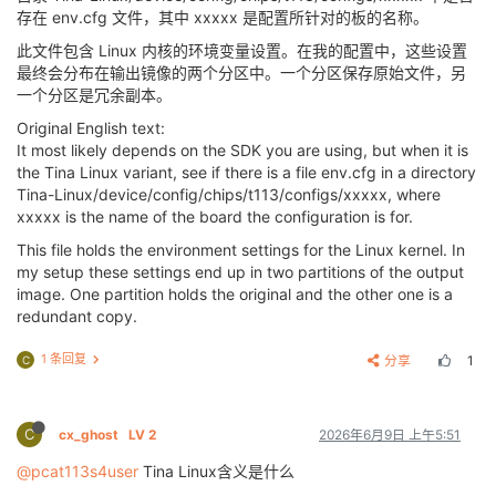
存在 env.cfg 文件，其中 xxxxx 是配置所针对的板的名称。
此文件包含 Linux 内核的环境变量设置。在我的配置中，这些设置
最终会分布在输出镜像的两个分区中。一个分区保存原始文件，另
一个分区是冗余副本。
Original English text:
It most likely depends on the SDK you are using, but when it is
the Tina Linux variant, see if there is a file env.cfg in a directory
Tina-Linux/device/config/chips/t113/configs/xxxxx, where
xxxxx is the name of the board the configuration is for.
This file holds the environment settings for the Linux kernel. In
my setup these settings end up in two partitions of the output
image. One partition holds the original and the other one is a
redundant copy.
1 条回复
分享
1
C
C
cx_ghost
LV 2
2026年6月9日 上午5:51
@pcat113s4user
Tina Linux含义是什么