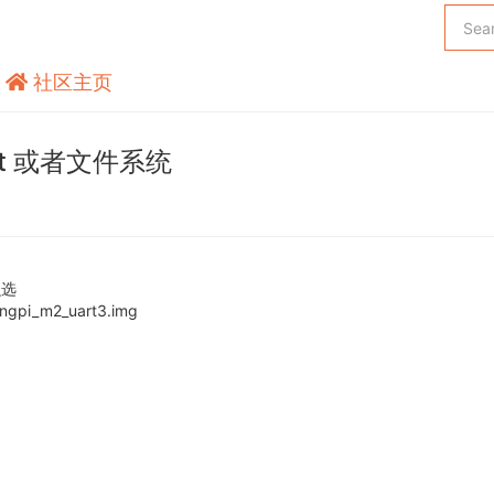
社区主页
t 或者文件系统
么选
i_m2_uart3.img