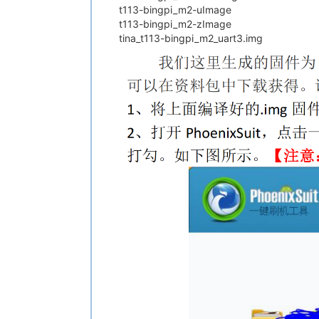
t113-bingpi_m2-uImage
t113-bingpi_m2-zImage
tina_t113-bingpi_m2_uart3.img