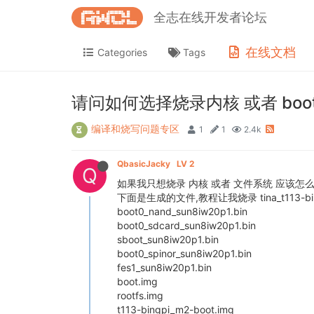
全志在线开发者论坛
在线文档
Categories
Tags
请问如何选择烧录内核 或者 boo
编译和烧写问题专区
1
1
2.4k
QbasicJacky
LV 2
Q
如果我只想烧录 内核 或者 文件系统 应该怎
下面是生成的文件,教程让我烧录 tina_t113-bingp
boot0_nand_sun8iw20p1.bin
boot0_sdcard_sun8iw20p1.bin
sboot_sun8iw20p1.bin
boot0_spinor_sun8iw20p1.bin
fes1_sun8iw20p1.bin
boot.img
rootfs.img
t113-bingpi_m2-boot.img