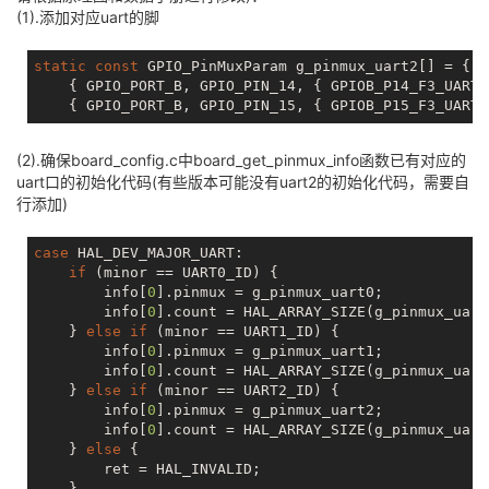
(1).添加对应uart的脚
static
const
 GPIO_PinMuxParam g_pinmux_uart2[] = {

    { GPIO_PORT_B, GPIO_PIN_14, { GPIOB_P14_F3_UART2
    { GPIO_PORT_B, GPIO_PIN_15, { GPIOB_P15_F3_UART2
(2).确保board_config.c中board_get_pinmux_info函数已有对应的
uart口的初始化代码(有些版本可能没有uart2的初始化代码，需要自
行添加)
case
 HAL_DEV_MAJOR_UART:

if
 (minor == UART0_ID) {

        info[
0
].pinmux = g_pinmux_uart0;

        info[
0
].count = HAL_ARRAY_SIZE(g_pinmux_uart0
    } 
else
if
 (minor == UART1_ID) {

        info[
0
].pinmux = g_pinmux_uart1;

        info[
0
].count = HAL_ARRAY_SIZE(g_pinmux_uart1
    } 
else
if
 (minor == UART2_ID) {

        info[
0
].pinmux = g_pinmux_uart2;

        info[
0
].count = HAL_ARRAY_SIZE(g_pinmux_uart2
    } 
else
 {

        ret = HAL_INVALID;

    }
