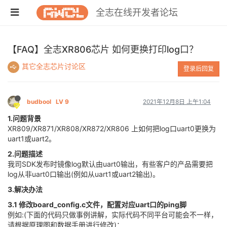
全志在线开发者论坛
【FAQ】全志XR806芯片 如何更换打印log口？
其它全志芯片讨论区
登录后回复
budbool
LV 9
2021年12月8日 上午1:04
1.问题背景
XR809/XR871/XR808/XR872/XR806 上如何把log口uart0更换为
uart1或uart2。
2.问题描述
我司SDK发布时镜像log默认由uart0输出，有些客户的产品需要把
log从非uart0口输出(例如从uart1或uart2输出)。
3.解决办法
3.1 修改board_config.c文件，配置对应uart口的ping脚
例如:(下面的代码只做事例讲解，实际代码不同平台可能会不一样，
请根据原理图和数据手册进行修改)：