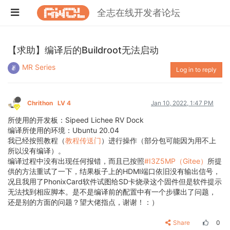
全志在线开发者论坛
【求助】编译后的Buildroot无法启动
MR Series
Log in to reply
Chrithon
LV 4
Jan 10, 2022, 1:47 PM
所使用的开发板：Sipeed Lichee RV Dock
编译所使用的环境：Ubuntu 20.04
我已经按照教程（
教程传送门
）进行操作（部分包可能因为用不上
所以没有编译）。
编译过程中没有出现任何报错，而且已按照
#I3Z5MP（Gitee）
所提
供的方法重试了一下，结果板子上的HDMI端口依旧没有输出信号，
况且我用了PhonixCard软件试图给SD卡烧录这个固件但是软件提示
无法找到相应脚本。是不是编译前的配置中有一个步骤出了问题，
还是别的方面的问题？望大佬指点，谢谢！：）
Share
0