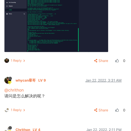
1 Reply
Share
0
whycan晕哥
LV 9
Jan 22, 2022, 3:31 AM
@chrithon
请问是怎么解决的呢？
1 Reply
Share
0
Chrithon
LV 4
Jan 22, 2022, 2:11 PM