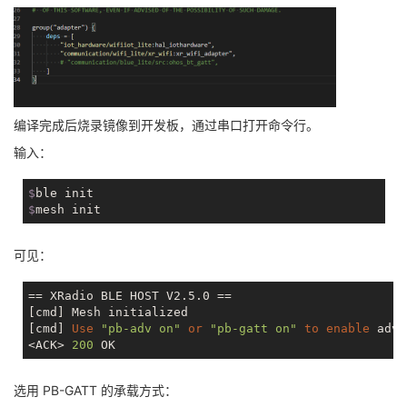
编译完成后烧录镜像到开发板，通过串口打开命令行。
输入：
$
ble init
$
mesh init
可见：
== XRadio BLE HOST V2.5.0 ==

[cmd] Mesh initialized

[cmd] 
Use
"pb-adv on"
or
"pb-gatt on"
to
enable
 adve
<ACK> 
200
选用 PB-GATT 的承载方式：