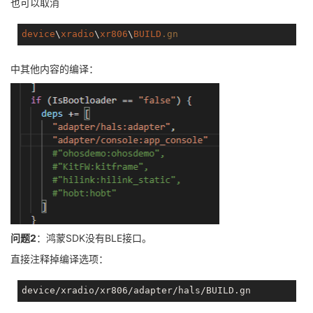
也可以取消
device
\
xradio
\
xr806
\
BUILD
.gn
中其他内容的编译：
问题2
：鸿蒙SDK没有BLE接口。
直接注释掉编译选项：