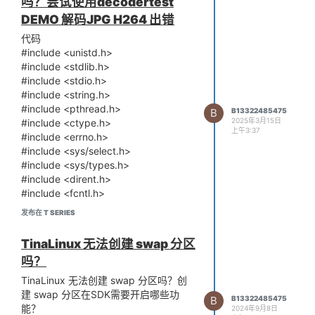
吗？尝试使用decodertest
decoder_test_log.txt
DEMO 解码JPG H264 出错
查看h264解码输出的文件大小为0字
节。
代码
#include <unistd.h>
#include <stdlib.h>
#include <stdio.h>
#include <string.h>
#include <pthread.h>
B
B13322485475
2025年3月15日
#include <ctype.h>
上午3:37
#include <errno.h>
#include <sys/select.h>
#include <sys/types.h>
#include <dirent.h>
#include <fcntl.h>
#include <signal.h>
发布在 T SERIES
#include <tplayer.h>
//#include <power_manager_client.h>
TinaLinux 无法创建 swap 分区
#define TOTAL_VIDEO_AUDIO_NUM
吗？
100
#define MAX_FILE_NAME_LEN 256
TinaLinux 无法创建 swap 分区吗？创
#define FILE_TYPE_NUM 29
建 swap 分区在SDK需要开启哪些功
B
B13322485475
#define FILE_TYPE_LEN 10
能？
2024年9月8日