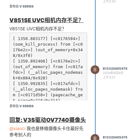
上午2:50
#define VIDEO_TYPE_NUM 11
发布在 V SERIES
#define VIDEO_TYPE_LEN 10
#define USE_REPEAT_RESET_MODE 1
V851SE UVC相机内存不足？
#define LOOP_PLAY_FLAG 1
V851SE UVC相机内存不足？
typedef struct DemoPlayerContext
{
[ 1350.883177] [<c0176584>] 
TPlayer* mTPlayer;
(oom_kill_process) from [<c0
int mSeekable;
176e2c>] (out_of_memory+0x34
int mError;
8/0x3f0)

int mVideoFrameNum;
[ 1350.892406] [<c0176e2c>] 
bool mPreparedFlag;
(out_of_memory) from [<c017a
B
B13322485475
fdc>] (__alloc_pages_nodemas
bool mLoopFlag;
2024年9月6日
上午3:27
k+0x884/0x928)

bool mSetLoop;
[ 1350.992835] [<c017afdc>] 
bool mComplete;
(__alloc_pages_nodemask) fro
char mUrl[512];
m [<c0171d58>] (pagecache_ge
MediaInfo* mMediaInfo;
t_page+0x218/0x314)

char
[ 1351.052831] [<c0171d58>] 
发布在 V SERIES
mVideoAudioList[TOTAL_VIDEO_AUDIO_NUM]
(pagecache_get_page) from [<
[MAX_FILE_NAME_LEN];
c01e454c>] (__getblk_gfp+0xd
回复: V3S驱动OV7740摄像头
int mCurPlayIndex;
c/0x374)

@xiaoci
我也是移植摄像头卡住最好先
[ 1351.062280] [<c01e454c>] 
int mRealFileNum;
(__getblk_gfp) from [<c0260f
参考别人的
sem_t mPreparedSem;
B
B13322485475
64>] (squashfs_bio_submit+0x