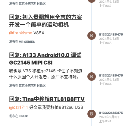
}DemoPlayerContext;
2024年9月3日
发布在 其它全志芯片讨论区
198/0x490)

上午8:47
//* define commands for user control.
[ 1351.153439] [<c0260f64>] 
typedef struct Command
(squashfs_bio_submit) from 
回复: 初入贵圈想用全志的方案
{
[<c02615c8>] (__squashfs_rea
开发一个简单的运动相机
const char* strCommand;
d_data+0xbc/0x1d0)

int nCommandId;
[ 1351.202811] [<c02615c8>] 
@frankisme
V85X
B
B13322485475
(__squashfs_read_data) from 
const char* strHelpMsg;
2024年9月3日
发布在 MR SERIES
[<c02617a0>] (squashfs_read_
上午8:45
}Command;
data_async+0x28/0x30)

#define COMMAND_HELP 0x1 //*
[ 1351.283075] [<c02617a0>] 
回复: A133 Android10.0 调试
show help message.
(squashfs_read_data_async) f
GC2145 MIPI CSI
#define COMMAND_QUIT 0x2 //* quit
rom [<c0264ebc>] (squashfs_r
this program.
eadpages_block+0x370/0x384)

我也是 V3S 移植gc2145 卡住了不知道
#define COMMAND_SET_SOURCE
[ 1351.372827] [<c0264ebc>] 
B
B13322485475
什么原因个人开发者，原厂不支持呀。
2024年9月3日
(squashfs_readpages_block) f
0x101 //* set url of media file.
上午8:44
发布在 其它全志芯片讨论区
rom [<c0262f90>] (__squashfs
#define COMMAND_PREPARE 0x102
_readpages.constprop.0+0x6d
//* prepare the media file.
0/0x82c)

回复: Tina中移植RTL8188FTV
#define COMMAND_PLAY 0x103 //*
[ 1351.415609] [<c0262f90>] 
start playback.
@czr1711
好文章我要移植8812eu USB
(__squashfs_readpages.constp
#define COMMAND_PAUSE 0x104 //*
B
B13322485475
rop.0) from [<c0263268>] (sq
发布在 LINUX
2024年9月3日
pause the playback.
uashfs_readpages+0x1c/0x24)

上午8:41
#define COMMAND_STOP 0x105 //*
[ 1351.521545] [<c0263268>] 
stop the playback.
(squashfs_readpages) from [<