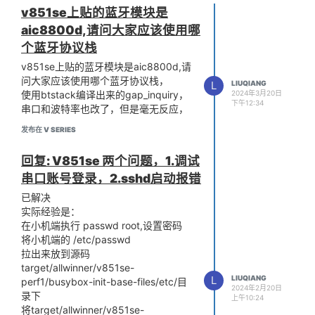
v851se上贴的蓝牙模块是
aic8800d,请问大家应该使用哪
个蓝牙协议栈
v851se上贴的蓝牙模块是aic8800d,请
问大家应该使用哪个蓝牙协议栈，
L
LIUQIANG
2024年3月20日
使用btstack编译出来的gap_inquiry，
下午12:34
串口和波特率也改了，但是毫无反应，
发布在 V SERIES
回复: V851se 两个问题，1.调试
串口账号登录，2.sshd启动报错
已解决
实际经验是：
在小机端执行 passwd root,设置密码
将小机端的 /etc/passwd
拉出来放到源码
target/allwinner/v851se-
L
LIUQIANG
perf1/busybox-init-base-files/etc/目
2024年2月20日
录下
上午10:24
将target/allwinner/v851se-