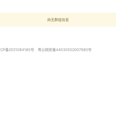
尚无群组信息
ICP备2021084185号
粤公网安备44030502007680号