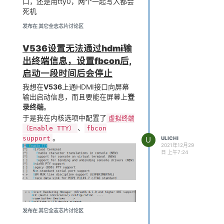
口，还是用tty0，两个一起写入都会
死机
发布在 其它全志芯片讨论区
V536设置无法通过hdmi输
出终端信息，设置fbcon后,
启动一段时间后会停止
我想在
V536
上通HDMI接口向屏幕
输出启动信息，而且要能在屏幕上
登
录终端
。
于是我在内核选项中配置了
虚拟终端
、
（Enable TTY）
fbcon
。
support
U
ULICHI
2021年12月29
日 上午7:24
发布在 其它全志芯片讨论区