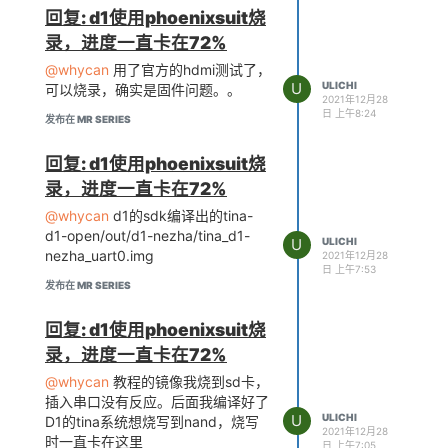
回复: d1使用phoenixsuit烧
在设备树中，
sceen0
设置为
录，进度一直卡在72%
HDMI输
、
、
出（3）
720p50hz(5)
@whycan
用了官方的hdmi测试了，
、
fb0_width(1280)
U
ULICHI
可以烧录，确实是固件问题。。
。
fb0_height(720)
2021年12月28
日 上午8:24
设置完后，启动开发板能够显示
发布在 MR SERIES
uboot的logo。
回复: d1使用phoenixsuit烧
录，进度一直卡在72%
[disp]

@whycan
d1的sdk编译出的tina-
disp_init_enable         
d1-open/out/d1-nezha/tina_d1-
= 1

U
ULICHI
nezha_uart0.img
2021年12月28
disp_mode                
日 上午7:53
= 0

发布在 MR SERIES
screen0_output_type      
回复: d1使用phoenixsuit烧
= 3

screen0_output_mode      
录，进度一直卡在72%
= 5

@whycan
教程的镜像我烧到sd卡，
插入串口没有反应。后面我编译好了
screen0_output_format    
U
ULICHI
D1的tina系统想烧写到nand，烧写
= 1

2021年12月28
screen0_output_bits      
时一直卡在这里
日 上午7:05