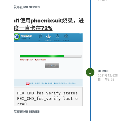
= 0

发布在 MR SERIES
screen0_output_eotf      
= 4

screen0_output_cs        
d1使用phoenixsuit烧录，进
= 257

度一直卡在72%
screen0_output_dvi_hdmi  
= 2

screen0_output_range     
= 2

screen0_output_scan      
= 0

screen0_output_aspect_rat
io = 8

U
ULICHI
2021年12月28
fb0_format               
日 上午6:25
= 0

fb0_width                
FEX_CMD_fes_verify_status

= 1280

FEX_CMD_fes_verify last e
fb0_height               
rr=0

= 720

[27.626]fill gap start: v
发布在 MR SERIES
olume boot-resource sects 
0x7ba

另外，一开始u-boot参数
[27.901]fill gap end: vol
console=ttyS4,115200时能输出内
ume boot-resource
