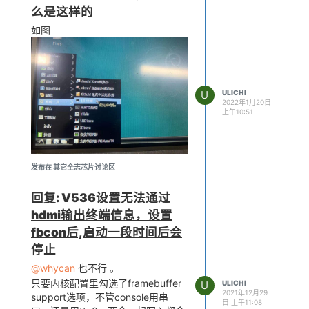
么是这样的
如图
U
ULICHI
2022年1月20日
上午10:51
发布在 其它全志芯片讨论区
回复: V536设置无法通过
hdmi输出终端信息，设置
fbcon后,启动一段时间后会
停止
@whycan
也不行 。
只要内核配置里勾选了framebuffer
U
ULICHI
2021年12月29
support选项，不管console用串
日 上午11:08