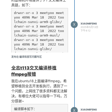
具链，如下：
drwxr-xr-x 3 meetyoo meet
yoo 4096 Mar 18  2022 too
lchain-sunxi-arm9-glibc/

X
XIAOMIFENG
drwxr-xr-x 3 meetyoo meet
2025年5月13日
yoo 4096 Mar 18  2022 too
下午4:12
lchain-sunxi-arm9-musl/

drwxr-xr-x 3 meetyoo meet
yoo 4096 Mar 18  2022 too
lchain-sunxi-glibc/

drwxr-xr-x 3 meetyoo meet
发布在 编译和烧写问题专区
yoo 4096 Mar 18  2022 too
lchain-sunxi-glibc-gcc-53
1/

全志t113交叉编译移植
drwxr-xr-x 3 meetyoo meet
ffmpeg报错
yoo 4096 Mar 18  2022 too
我在ubuntu18上面编译ffmpeg，希
望移植到全志开发板执行，遇到了一
我每个工具链都试过了，厂商推荐使
个问题，上网找了很多资料都无法解
用toolchain-sunxi-musl，生成的.so
决，有哪位大佬可以指导一下吗，万
文件和ffmpeg执行文件也使用file命
分感谢~
令查看了，如下：
编译脚本如下：

X
XIAOMIFENG