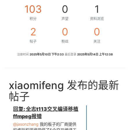
103
0
1
积分
声望
资料浏览
2
0
0
帖子
粉丝
关注
注册时间
2025年5月10日 下午2:33
最后登录
2025年5月14日 上午12:38
xiaomifeng 发布的最新
帖子
回复: 全志t113交叉编译移植
ffmpeg报错
@jasonzhang
我的板子的厂商提供
的虚拟机环境提供了5个交叉编译工