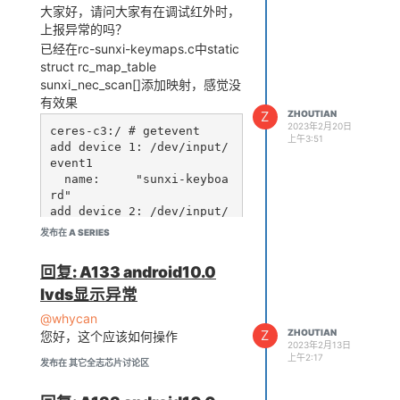
大家好，请问大家有在调试红外时，
上报异常的吗？
已经在rc-sunxi-keymaps.c中static
struct rc_map_table
sunxi_nec_scan[]添加映射，感觉没
有效果
Z
ZHOUTIAN
2023年2月20日
ceres-c3:/ # getevent                                                                                                            

上午3:51
add device 1: /dev/input/
event1

  name:     "sunxi-keyboa
rd"

add device 2: /dev/input/
event0

发布在 A SERIES
  name:     "pwr_key"

add device 3: /dev/input/
回复: A133 android10.0
event3

  name:     "sunxi-ir"

lvds显示异常
add device 4: /dev/input/
@whycan
event2

Z
ZHOUTIAN
您好，这个应该如何操作
  name:     "axp803-pek"

2023年2月13日
add device 5: /dev/input/
上午2:17
发布在 其它全志芯片讨论区
event4

  name:     "sun50iw10-co