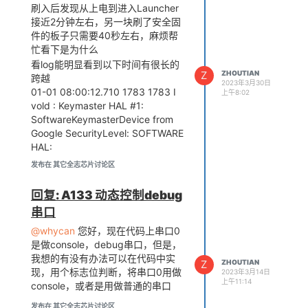
刷入后发现从上电到进入Launcher
接近2分钟左右，另一块刷了安全固
件的板子只需要40秒左右，麻烦帮
忙看下是为什么
看log能明显看到以下时间有很长的
Z
ZHOUTIAN
跨越
2023年3月30日
01-01 08:00:12.710 1783 1783 I
上午8:02
vold : Keymaster HAL #1:
SoftwareKeymasterDevice from
Google SecurityLevel: SOFTWARE
HAL:
android.hardware.keymaster@4.0::IKeymasterDevice/default
发布在 其它全志芯片讨论区
01-01 08:01:21.870 1783 1783 D
vold : Computing HMAC with
回复: A133 动态控制debug
params { (seed: , nonce:
串口
aa3d5cfc7dd921cfd361d8584fcc06e235dcc1da0cbf7a540
}
@whycan
您好，现在代码上串口0
logcat.txt
是做console，debug串口，但是，
dmesg.txt
我想的有没有办法可以在代码中实
实在是没找到原因，麻烦帮忙看下
Z
ZHOUTIAN
现，用个标志位判断，将串口0用做
2023年3月14日
上午11:14
console，或者是用做普通的串口
发布在 其它全志芯片讨论区