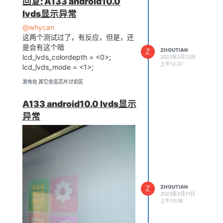
回复: A133 android10.0
dec sunxi Audio Jack"

/dev/input/event3: 0014 0
lvds显示异常
000 00000000

@whycan
/dev/input/event3: 0014 0
这两个测试过了，有反应，但是，还
001 00000000

是会有这个暗
/dev/input/event3: 0004 0
Z
ZHOUTIAN
004 00ff0009

lcd_lvds_colordepth = <0>;
2023年2月13日
上午12:37
/dev/input/event3: 0000 0
lcd_lvds_mode = <1>;
000 00000000

发布在 其它全志芯片讨论区
/dev/input/event3: 0004 0
004 00ff0011

/dev/input/event3: 0000 0
A133 android10.0 lvds显示
000 00000000

异常
/dev/input/event3: 0004 0
004 00ff0004

/dev/input/event3: 0000 0
000 00000000

/dev/input/event3: 0004 0
004 00ff0009

/dev/input/event3: 0000 0
000 00000000

Z
ZHOUTIAN
/dev/input/event3: 0004 0
2023年2月11日
004 00ff0006

上午10:06
/dev/input/event3: 0000 0
000 00000000
