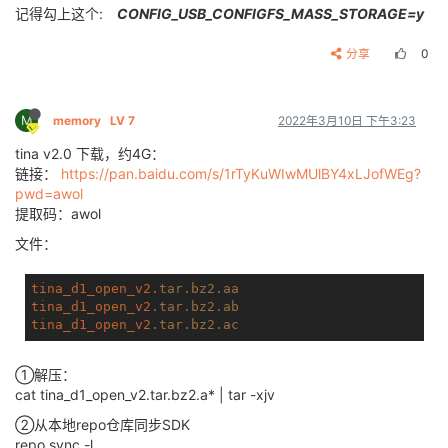
记得勾上这个:
CONFIG_USB_CONFIGFS_MASS_STORAGE=y
分享
0
M
memory
LV 7
2022年3月10日 下午3:23
tina v2.0 下载，约4G：
链接：
https://pan.baidu.com/s/1rTyKuWIwMUlBY4xLJofWEg?
pwd=awol
提取码：awol
文件：
tina_d1_open_v2
.tar
.bz2
.aa
tina_d1_open_v2
.tar
.bz2
.ab
tina_d1_open_v2
.tar
.bz2
.ac
①解压：
cat tina_d1_open_v2.tar.bz2.a* | tar -xjv
②从本地repo仓库同步SDK
repo sync -l.