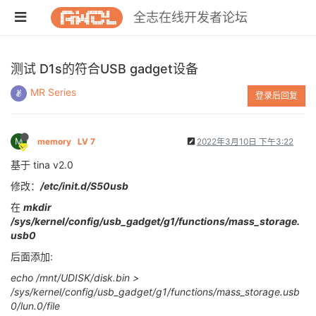
全志在线开发者论坛
测试 D1s的符合USB gadget设备
MR Series
登录后回复
M
memory
LV 7
2022年3月10日 下午3:22
基于 tina v2.0
修改：
/etc/init.d/S50usb
在
mkdir
/sys/kernel/config/usb_gadget/g1/functions/mass_storage.
usb0
后面添加:
echo /mnt/UDISK/disk.bin >
/sys/kernel/config/usb_gadget/g1/functions/mass_storage.usb
0/lun.0/file