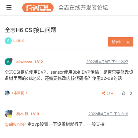
全志在线开发者论坛
全志H6 CSI接口问题
Linux
登录后回复
A
allwinner
LV 2
2022年4月8日 下午12:27
全志CSI相机使用DVP，sensor使用8bit DVP传输，是否只要修改设
备树里面的csi定义，还需要修改内核代码吗？使用d2-d9的话
1 条回复
分享
0
柚木 鉉
LV 9
2022年4月8日 下午2:19
@allwinner
走dvp设置一下设备树就行了，一般支持