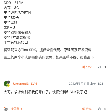
DDR：512M
内存：8G
支持WiFi/BT/ETH
支持SD卡
支持USB
带PMU
支持双摄像头输入
支持7寸屏幕输出
丰富音视频接口
将适配官方Tina SDK，提供全套代码、原理图及开发资料
图上的两个小人是摄像头的意思，如果画得不好，帮我画下
分享
1
U
Unturned3
LV 6
2022年5月11日 上午11:21
大哥，求求你别吊我们胃口了，快把资料和SDK发了吧……
1 条回复
分享
0