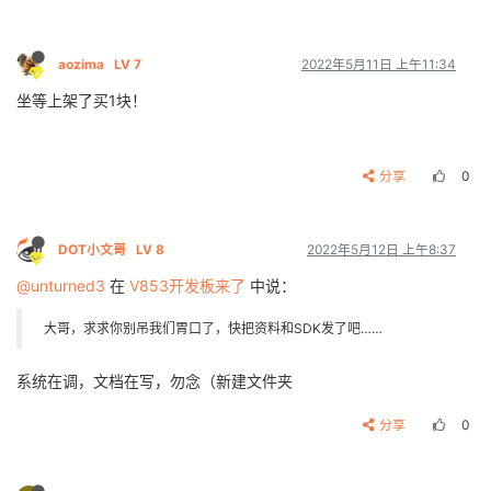
aozima
LV 7
2022年5月11日 上午11:34
坐等上架了买1块！
分享
0
DOT小文哥
LV 8
2022年5月12日 上午8:37
@unturned3
在
V853开发板来了
中说：
大哥，求求你别吊我们胃口了，快把资料和SDK发了吧……
系统在调，文档在写，勿念（新建文件夹
分享
0