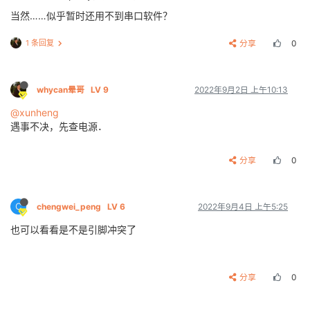
当然……似乎暂时还用不到串口软件？
1 条回复
分享
0
whycan晕哥
LV 9
2022年9月2日 上午10:13
@xunheng
遇事不决，先查电源．
分享
0
C
chengwei_peng
LV 6
2022年9月4日 上午5:25
也可以看看是不是引脚冲突了
分享
0