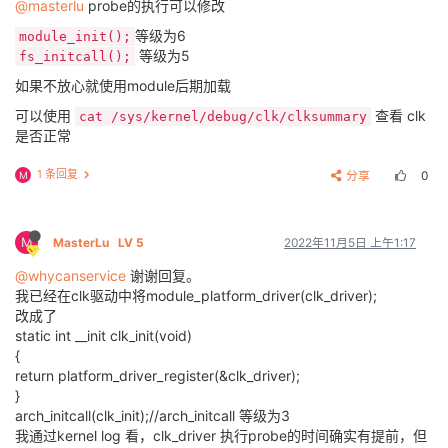
@masterlu
probe的执行可以修改
等级为6
module_init();
等级为5
fs_initcall();
如果不放心就使用module后期加载
可以使用
查看 clk
cat /sys/kernel/debug/clk/clksummary
是否正常
1 条回复
分享
0
M
M
MasterLu
LV 5
2022年11月5日 上午1:17
@whycanservice
谢谢回复。
我已经在clk驱动中将module_platform_driver(clk_driver);
改成了
static int __init clk_init(void)
{
return platform_driver_register(&clk_driver);
}
arch_initcall(clk_init);//arch_initcall 等级为3
我通过kernel log 看，clk_driver 执行probe的时间确实有提前，但