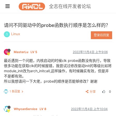
全志在线开发者论坛
请问不同驱动中的probe函数执行顺序是怎么样的？
Linux
登录后回复
M
MasterLu
LV 5
2022年11月4日 上午9:06
最近遇到一个问题，内核启动的时候clk probe函数没有执行，导致
很多功能在获取clk的时候报错，我尝试过修改驱动init的等级比如将
module_init改为arch_initcall,这样操作，有时候确实有效，但是并
不是都有效。
所以我想请问一下大佬，probe的顺序是否能够修改？谢谢
1 条回复
分享
0
WhycanService
LV 8
2022年11月4日 上午10:04