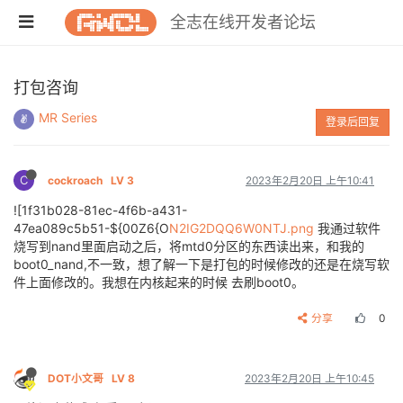
全志在线开发者论坛
打包咨询
MR Series
登录后回复
C
cockroach
LV 3
2023年2月20日 上午10:41
![1f31b028-81ec-4f6b-a431-
47ea089c5b51-${00Z6{O
N2IG2DQQ6W0NTJ.png
我通过软件
烧写到nand里面启动之后，将mtd0分区的东西读出来，和我的
boot0_nand,不一致，想了解一下是打包的时候修改的还是在烧写软
件上面修改的。我想在内核起来的时候 去刷boot0。
分享
0
DOT小文哥
LV 8
2023年2月20日 上午10:45