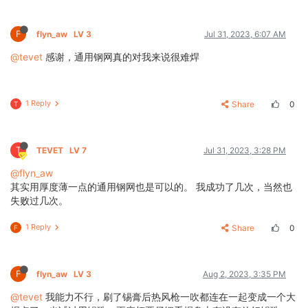
F
flyn_aw
LV 3
Jul 31, 2023, 6:07 AM
@tevet
感谢，通用钢网真的对我来说很难焊
1 Reply
Share
0
T
T
TEVET
LV 7
Jul 31, 2023, 3:28 PM
@flyn_aw
其实用厚度薄一点的通用钢网也是可以的。 我成功了几次，当然也
失败过几次。
1 Reply
Share
0
F
F
flyn_aw
LV 3
Aug 2, 2023, 3:35 PM
@tevet
我能力不行，刷了锡膏后热风枪一吹都连在一起变成一个大