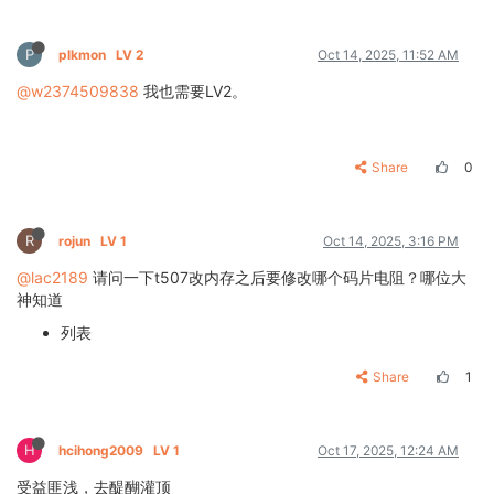
P
plkmon
LV 2
Oct 14, 2025, 11:52 AM
@w2374509838
我也需要LV2。
Share
0
R
rojun
LV 1
Oct 14, 2025, 3:16 PM
@lac2189
请问一下t507改内存之后要修改哪个码片电阻？哪位大
神知道
列表
Share
1
H
hcihong2009
LV 1
Oct 17, 2025, 12:24 AM
受益匪浅，去醍醐灌顶