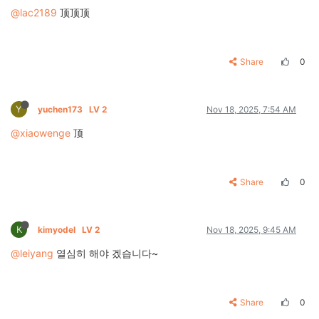
@lac2189
顶顶顶
Share
0
Y
yuchen173
LV 2
Nov 18, 2025, 7:54 AM
@xiaowenge
顶
Share
0
K
kimyodel
LV 2
Nov 18, 2025, 9:45 AM
@leiyang
열심히 해야 겠습니다~
Share
0