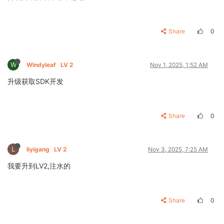
Share
0
W
Windyleaf
LV 2
Nov 1, 2025, 1:52 AM
升级获取SDK开发
Share
0
L
liyigang
LV 2
Nov 3, 2025, 7:25 AM
我要升到LV2,注水的
Share
0