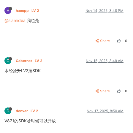
H
haoopp
LV 2
Nov 14, 2025, 3:48 PM
@slamidea
我也是
Share
0
C
Cabernet
LV 2
Nov 15, 2025, 3:49 AM
水经验升LV2拉SDK
Share
0
D
donvar
LV 2
Nov 17, 2025, 8:50 AM
V821的SDK啥时候可以开放