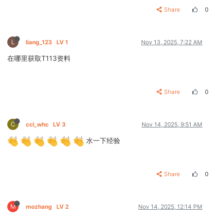
Share
0
L
liang_123
LV 1
Nov 13, 2025, 7:22 AM
在哪里获取T113资料
Share
0
C
ccl_whc
LV 3
Nov 14, 2025, 9:51 AM
水一下经验
Share
0
M
mozhang
LV 2
Nov 14, 2025, 12:14 PM