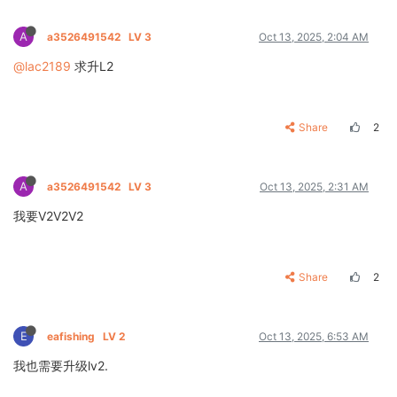
A
a3526491542
LV 3
Oct 13, 2025, 2:04 AM
@lac2189
求升L2
Share
2
A
a3526491542
LV 3
Oct 13, 2025, 2:31 AM
我要V2V2V2
Share
2
E
eafishing
LV 2
Oct 13, 2025, 6:53 AM
我也需要升级lv2.