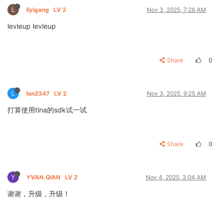
L
liyigang
LV 2
Nov 3, 2025, 7:26 AM
levleup levleup
Share
0
L
lon2347
LV 2
Nov 3, 2025, 9:25 AM
打算使用tina的sdk试一试
Share
0
Y
YVAN.QIAN
LV 2
Nov 4, 2025, 3:04 AM
谢谢，升级，升级！