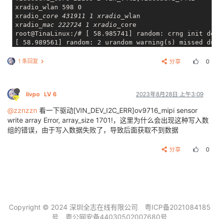
xradio_wlan 598 0

xradio
_core 431911 1 xradio_
wlan

xradio
_mac 222724 1 xradio_
core

root@TinaLinux:/# [ 58.985741] random: crng init done
[ 58.989561] random: 2 urandom warning(s) missed due
root@TinaLinux:/#

1 条回复
分享
0
root@TinaLinux:/# camerademo NV21 1280 720 30 bmp /tm
[CAMERA]
*****
*****
*****
*****
*****
*****
*****
*****
****
[CAMERA]
* *
livpo
LV 6
2023年8月28日 上午3:09
[CAMERA]
* this is camera test. *
[CAMERA]
* *
@zznzzn
看一下驱动[VIN_DEV_I2C_ERR]ov9716_mipi sensor
[CAMERA]
*****
*****
*****
*****
*****
*****
*****
*****
****
write array Error, array_size 1701!，这里为什么会出现这种写入数
[CAMERA]
*****
*****
*****
*****
*****
*****
*****
*****
****
组的错误，由于写入数据失败了，导致后面获取不到数据
[CAMERA] open /dev/video0!

[CAMERA]
*****
*****
*****
*****
*****
*****
*****
*****
****
[CAMERA]
*****
*****
*****
*****
*****
*****
*****
*****
****
分享
0
[CAMERA] The path to data saving is /tmp.

[CAMERA] The number of captured photos is 5.

[CAMERA] save bmp format

[ 69.569090] [VIN_ERR]vin is not support this pixelfo
[ 69.575169] [VIN_ERR]vin is not support this pixelfo
[ 69.581453] [VIN_ERR]vin is not support this pixelfo
Copyright © 2024 深圳全志在线有限公司
粤ICP备2021084185
[ 69.587529] [VIN_ERR]vin is not support this pixelfo
号
粤公网安备44030502007680号
[ 69.593810] [VIN_ERR]vin is not support this pixelfo