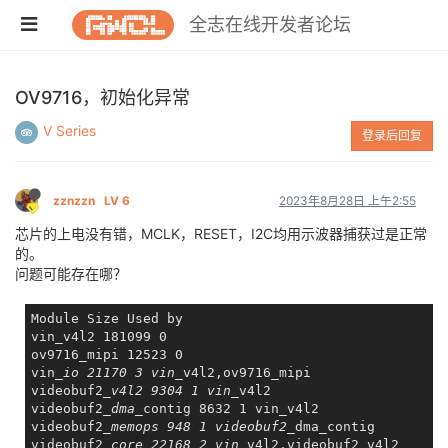
全志在线开发者论坛
OV9716，初始化异常
V Series
登录后回复
zznzzn
LV 6
2023年8月28日 上午2:55
芯片的上电没有错，MCLK，RESET，I2C均用示波器捕获过是正常
的。
问题可能存在哪？
Module Size Used by

vin_v4l2 181099 0

ov9716_mipi 12523 0

vin
_io 21170 3 vin_
v4l2,ov9716_mipi

videobuf2
_v4l2 9304 1 vin_
v4l2

videobuf2
_dma_
contig 8632 1 vin_v4l2

videobuf2
_memops 948 1 videobuf2_
dma_contig

videobuf2
_core 22168 2 vin_
v4l2,videobuf2_v4l2
