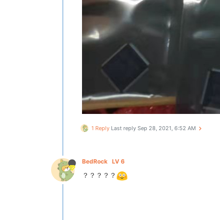
1 Reply
Last reply
Sep 28, 2021, 6:52 AM
BedRock
LV 6
？？？？？