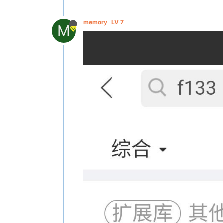
memory
LV 7
M