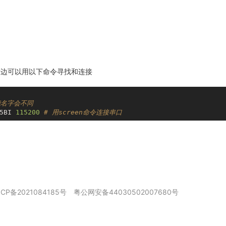
这边可以用以下命令寻找和连接
能名字会不同
5BI 
115200
# 用screen命令连接串口
ICP备2021084185号
粤公网安备44030502007680号