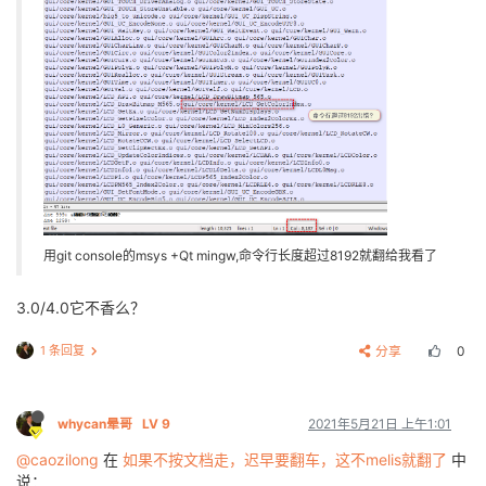
用git console的msys +Qt mingw,命令行长度超过8192就翻给我看了
3.0/4.0它不香么？
1 条回复
分享
0
whycan晕哥
LV 9
2021年5月21日 上午1:01
@caozilong
在
如果不按文档走，迟早要翻车，这不melis就翻了
中
说：