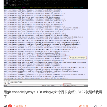
用git console的msys +Qt mingw,命令行长度超过8192就翻给我看
了
2 条回复
分享
0
C