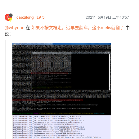
C
caozilong
LV 5
2021年5月19日 上午10:57
@whycan
在
如果不按文档走，迟早要翻车，这不melis就翻了
中
说：