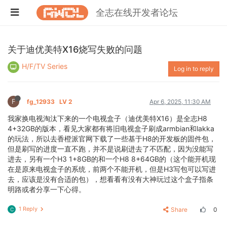
全志在线开发者论坛
关于迪优美特X16烧写失败的问题
H/F/TV Series
Log in to reply
F
fg_12933
LV 2
Apr 6, 2025, 11:30 AM
我家换电视淘汰下来的一个电视盒子（迪优美特X16）是全志H8
4+32GB的版本，看见大家都有将旧电视盒子刷成armbian和lakka
的玩法，所以去香橙派官网下载了一些基于H8的开发板的固件包，
但是刷写的进度一直不跑，并不是说刷进去了不匹配，因为没能写
进去，另有一个H3 1+8GB的和一个H8 8+64GB的（这个能开机现
在是原来电视盒子的系统，前两个不能开机，但是H3写包可以写进
去，应该是没有合适的包），想看看有没有大神玩过这个盒子指条
明路或者分享一下心得。
1 Reply
Share
0
C