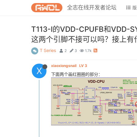
全志在线开发者论坛
版
T113-I的VDD-CPUFB和
这两个引脚不接可以吗？接上有
T Series
2
3
1.7k
xiaoxiongsnail
LV 3
X
下面两个画红圈圈的部分：