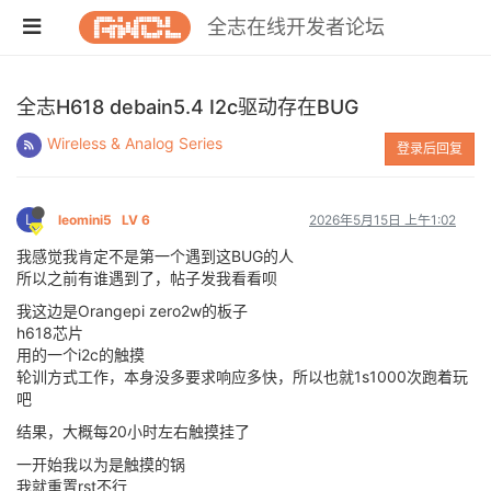
全志在线开发者论坛
全志H618 debain5.4 I2c驱动存在BUG
Wireless & Analog Series
登录后回复
L
leomini5
LV 6
2026年5月15日 上午1:02
我感觉我肯定不是第一个遇到这BUG的人
所以之前有谁遇到了，帖子发我看看呗
我这边是Orangepi zero2w的板子
h618芯片
用的一个i2c的触摸
轮训方式工作，本身没多要求响应多快，所以也就1s1000次跑着玩
吧
结果，大概每20小时左右触摸挂了
一开始我以为是触摸的锅
我就重置rst不行