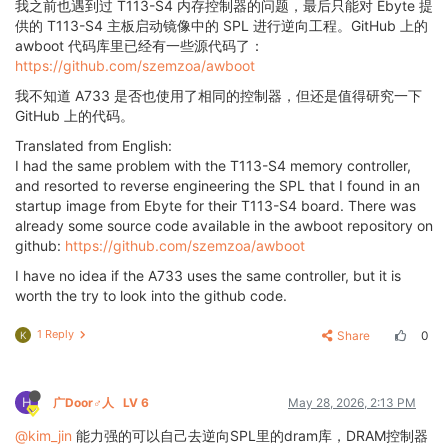
我之前也遇到过 T113-S4 内存控制器的问题，最后只能对 Ebyte 提
供的 T113-S4 主板启动镜像中的 SPL 进行逆向工程。GitHub 上的
awboot 代码库里已经有一些源代码了：
https://github.com/szemzoa/awboot
我不知道 A733 是否也使用了相同的控制器，但还是值得研究一下
GitHub 上的代码。
Translated from English:
I had the same problem with the T113-S4 memory controller,
and resorted to reverse engineering the SPL that I found in an
startup image from Ebyte for their T113-S4 board. There was
already some source code available in the awboot repository on
github:
https://github.com/szemzoa/awboot
I have no idea if the A733 uses the same controller, but it is
worth the try to look into the github code.
1 Reply
Share
0
K
H
广Door♂人
LV 6
May 28, 2026, 2:13 PM
@kim_jin
能力强的可以自己去逆向SPL里的dram库，DRAM控制器