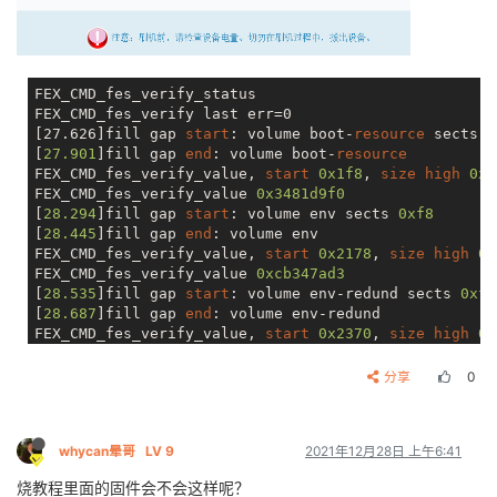
FEX_CMD_fes_verify_status

FEX_CMD_fes_verify last err=0

[27.626]fill gap 
start
: volume boot-
resource
 sects 
0
[
27.901
]fill gap 
end
: volume boot-
resource
FEX_CMD_fes_verify_value, 
start
0x1f8
, 
size
high
0x0
FEX_CMD_fes_verify_value 
0x3481d9f0
[
28.294
]fill gap 
start
: volume env sects 
0xf8
[
28.445
]fill gap 
end
: volume env

FEX_CMD_fes_verify_value, 
start
0x2178
, 
size
high
0x
FEX_CMD_fes_verify_value 
0xcb347ad3
[
28.535
]fill gap 
start
: volume env-redund sects 
0xf8
[
28.687
]fill gap 
end
: volume env-redund

FEX_CMD_fes_verify_value, 
start
0x2370
, 
size
high
0x
FEX_CMD_fes_verify_value 
0xcb347ad3
[
33.148
]fill gap 
start
: volume boot sects 
0x7b8
分享
0
[
33.422
]fill gap 
end
: volume boot

FEX_CMD_fes_verify_value, 
start
0x2568
, 
size
high
0x
FEX_CMD_fes_verify_value 
0xada959a0
whycan晕哥
LV 9
2021年12月28日 上午6:41
[
69.057
]fill gap 
start
: volume rootfs sects 
0xfe8000
烧教程里面的固件会不会这样呢？