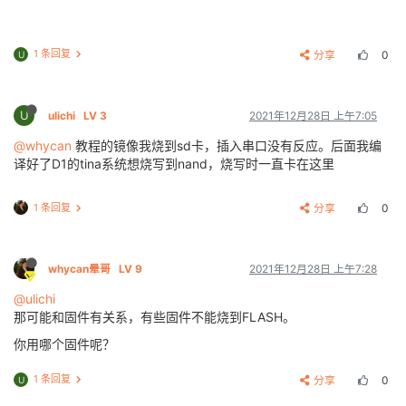
1 条回复
分享
0
U
U
ulichi
LV 3
2021年12月28日 上午7:05
@whycan
教程的镜像我烧到sd卡，插入串口没有反应。后面我编
译好了D1的tina系统想烧写到nand，烧写时一直卡在这里
1 条回复
分享
0
whycan晕哥
LV 9
2021年12月28日 上午7:28
@ulichi
那可能和固件有关系，有些固件不能烧到FLASH。
你用哪个固件呢？
1 条回复
分享
0
U