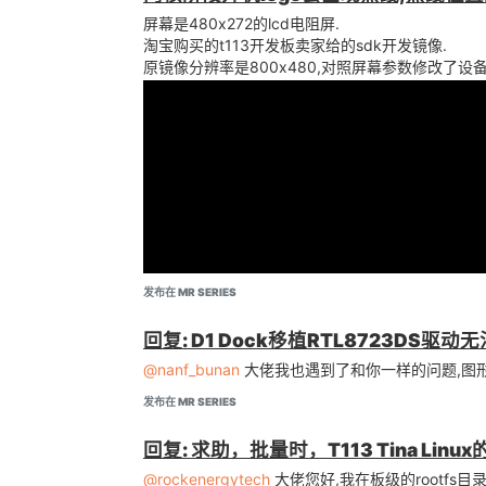
	screen1_output_cs        = <257>;

	lcd_pwm_used        = <1>;

屏幕是480x272的lcd电阻屏.
	screen1_output_range     = <2>;

	lcd_pwm_ch          = <7>;

淘宝购买的t113开发板卖家给的sdk开发镜像.
	screen1_output_scan      = <0>;

	lcd_pwm_freq        = <10000>;

原镜像分辨率是800x480,对照屏幕参数修改了设备树,
	screen1_output_aspect_ratio = <8>;

	lcd_pwm_pol         = <1>;

	dev0_output_type         = <1>;

	lcd_hbp             = <44>;/*43+1*/

	dev0_output_mode         = <4>;

	lcd_ht              = <526>;

	dev0_screen_id           = <0>;

	lcd_hspw            = <1>;/*1*/

	dev0_do_hpd              = <0>;

	lcd_vbp             = <13>;

	lcd_vt              = <286>;

	dev1_output_type         = <4>;

	lcd_vspw            = <1>;

	dev1_output_mode         = <10>;

	dev1_screen_id           = <1>;

	lcd_lvds_if         = <0>;

	dev1_do_hpd              = <1>;

	lcd_lvds_colordepth = <1>;

	lcd_lvds_mode       = <0>;

发布在 MR SERIES
	def_output_dev           = <0>;

	lcd_frm             = <0>;

	lcd_io_phase        = <0x0000>;

回复: D1 Dock移植RTL8723DS驱动
	fb0_format               = <0>;

	lcd_gamma_en        = <0>;

	fb0_width                = <480>;

@nanf_bunan
大佬我也遇到了和你一样的问题,图形
	lcd_bright_curve_en = <0>;

	fb0_height               = <272>;

	lcd_cmap_en         = <0>;

发布在 MR SERIES
	fb1_format               = <0>;

	deu_mode            = <0>;

	fb1_width                = <0>;

回复: 求助，批量时，T113 Tina Lin
	lcdgamma4iep        = <22>;

	fb1_height               = <0>;

	smart_color         = <90>;

@rockenergytech
大佬您好,我在板级的rootfs目录下
	chn_cfg_mode             = <1>;
