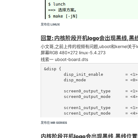
	fb1_format               = <0>;

	fb1_width                = <0>;

	fb1_height               = <0>;

	chn_cfg_mode             = <1>;

发布在 LINUX
	disp_para_zone           = <1>;

回复: 内核阶段开机logo会出现黑线,
	/*VCC-LCD*/

/*	dc1sw-supply = <&reg_dc1sw>;*/

小文哥,之前上传的视频有问题,uboot和kernel关
	/*VCC-DSI*/

屏幕RGB 480x272 linux-5.4.273
/*	eldo3-supply = <&reg_eldo3>;*/

线索一 uboot-board.dts
	/*VCC-PD*/

/*	dcdc1-supply = <&reg_dcdc1>;*/

&disp {

};

	disp_init_enable         = <1>;

	disp_mode                = <0>;

&lcd0 {

	lcd_used            = <1>;

	screen0_output_type      = <1>;

	screen0_output_mode      = <4>;

	lcd_driver_name     = "default_lcd";

	lcd_if              = <0>;

	screen1_output_type      = <1>;

	lcd_x               = <480>;

	screen1_output_mode      = <4>;

	lcd_y               = <272>;

	lcd_width           = <95>;

发布在 MR SERIES
	screen1_output_format    = <0>;

	lcd_height          = <54>;

	screen1_output_bits      = <0>;

	lcd_dclk_freq       = <10>;

内核阶段开机logo会出现黑线,黑线位
	screen1_output_eotf      = <4>;
