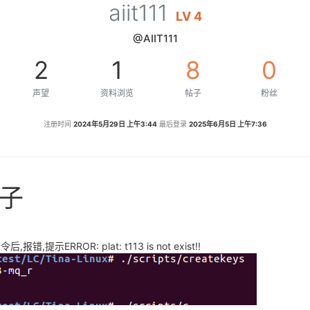
aiit111
LV 4
@AIIT111
2
1
8
0
声望
资料浏览
帖子
粉丝
注册时间
2024年5月29日 上午3:44
最后登录
2025年6月5日 上午7:36
帖子
错,提示ERROR: plat: t113 is not exist!!