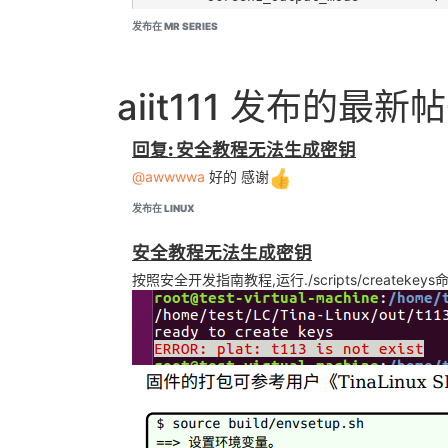
发布在 MR SERIES
	screen1_output_format    = <0>;

	screen1_output_bits      = <0>;

	screen1_output_eotf      = <4>;

	screen1_output_cs        = <257>;

aiit111 发布的最新
	screen1_output_range     = <2>;

	screen1_output_scan      = <0>;

	screen1_output_aspect_ratio = <8>;

回复: 安全教程无法生成密钥
@awwwwa
好的 感谢
	dev0_output_type         = <1>;

	dev0_output_mode         = <4>;

发布在 LINUX
	dev0_screen_id           = <0>;

	dev0_do_hpd              = <0>;

安全教程无法生成密钥
	dev1_output_type         = <4>;

按照安全开发指南教程,运行./scripts/createkeys命令后,报
	dev1_output_mode         = <10>;

	dev1_screen_id           = <1>;

	dev1_do_hpd              = <1>;

	def_output_dev           = <0>;

	fb0_format               = <0>;

	fb0_width                = <480>;

	fb0_height               = <272>;
