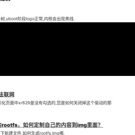
uboot阶段logo正常,内核会出现黑线.
无法联网
化页面中xr829是没有勾选的,您是如何关闭掉这个驱动的那
ux的rootfs，如何定制自己的内容到img里面？
新建文件,如何生成rootfs.img哪.