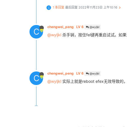
1 条回复
最后回复
2022年11月23日 上午10:16
C
chengwei_peng
LV 6
@wyljkl
C
@wyljkl
杀手锏，按住fel键再重启试试。如
chengwei_peng
LV 6
@wyljkl
C
@wyljkl
实际上就是reboot efex无效导