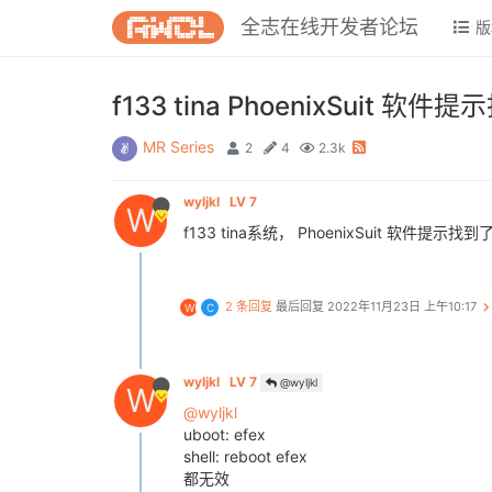
全志在线开发者论坛
版
f133 tina PhoenixS
MR Series
2
4
2.3k
wyljkl
LV 7
W
f133 tina系统， PhoenixSui
2 条回复
最后回复
2022年11月23日 上午10:17
W
C
wyljkl
LV 7
@wyljkl
W
@wyljkl
uboot: efex
shell: reboot efex
都无效