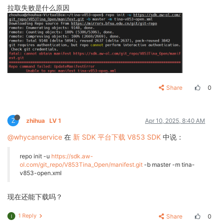
拉取失败是什么原因
Share
0
Z
zhihua
LV 1
Apr 10, 2025, 8:40 AM
@whycanservice
在
新 SDK 平台下载 V853 SDK
中说：
repo init -u
https://sdk.aw-
ol.com/git_repo/V853Tina_Open/manifest.git
-b master -m tina-
v853-open.xml
现在还能下载吗？
1 Reply
Share
0
I