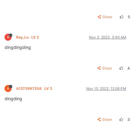
Share
5
R
Roy_Lu
LV 2
Nov 3, 2023, 3:40 AM
dingdingding
Share
4
A
A1273997358
LV 2
Nov 10, 2023, 12:06 PM
dingding
Share
3