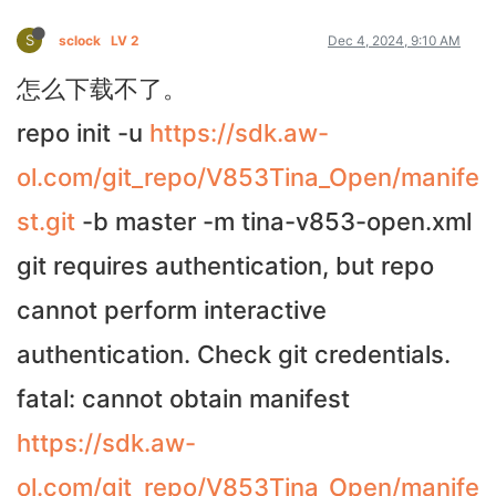
S
sclock
LV 2
Dec 4, 2024, 9:10 AM
怎么下载不了。
repo init -u
https://sdk.aw-
ol.com/git_repo/V853Tina_Open/manife
st.git
-b master -m tina-v853-open.xml
git requires authentication, but repo
cannot perform interactive
authentication. Check git credentials.
fatal: cannot obtain manifest
https://sdk.aw-
ol.com/git_repo/V853Tina_Open/manife