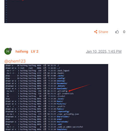
Share
0
H
haifeng
LV 2
Jan 10, 2025, 1:45 PM
@qhem123