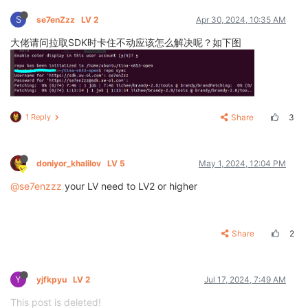
S
se7enZzz
LV 2
Apr 30, 2024, 10:35 AM
大佬请问拉取SDK时卡住不动应该怎么解决呢？如下图
1 Reply
Share
3
doniyor_khalilov
LV 5
May 1, 2024, 12:04 PM
@se7enzzz
your LV need to LV2 or higher
Share
2
Y
yjfkpyu
LV 2
Jul 17, 2024, 7:49 AM
This post is deleted!