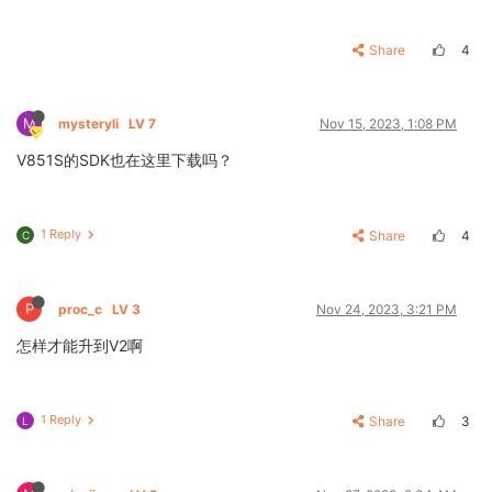
Share
4
M
mysteryli
LV 7
Nov 15, 2023, 1:08 PM
V851S的SDK也在这里下载吗？
1 Reply
Share
4
C
P
proc_c
LV 3
Nov 24, 2023, 3:21 PM
怎样才能升到V2啊
1 Reply
Share
3
L