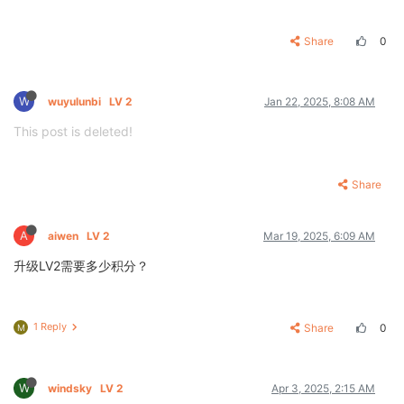
Share
0
W
wuyulunbi
LV 2
Jan 22, 2025, 8:08 AM
This post is deleted!
Share
A
aiwen
LV 2
Mar 19, 2025, 6:09 AM
升级LV2需要多少积分？
1 Reply
Share
0
M
W
windsky
LV 2
Apr 3, 2025, 2:15 AM