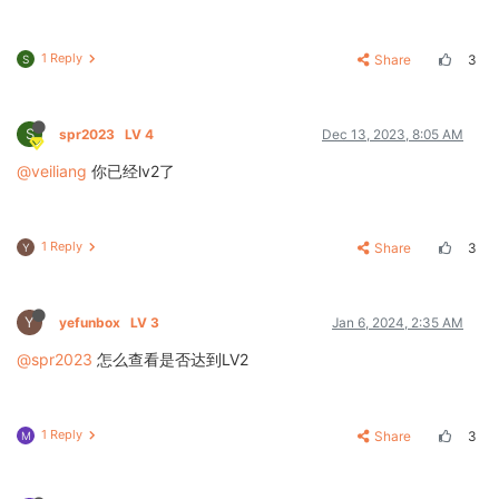
1 Reply
Share
3
S
S
spr2023
LV 4
Dec 13, 2023, 8:05 AM
@veiliang
你已经lv2了
1 Reply
Share
3
Y
Y
yefunbox
LV 3
Jan 6, 2024, 2:35 AM
@spr2023
怎么查看是否达到LV2
1 Reply
Share
3
M