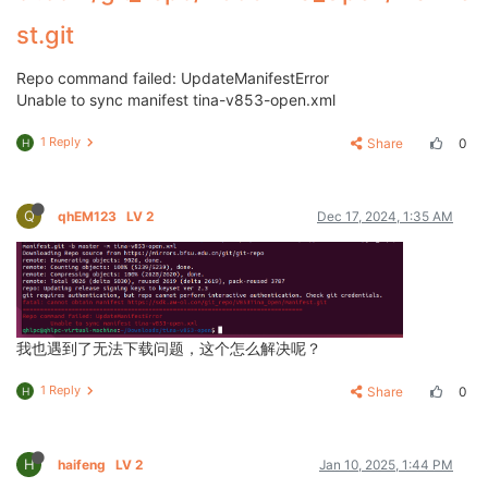
st.git
Repo command failed: UpdateManifestError
Unable to sync manifest tina-v853-open.xml
1 Reply
Share
0
H
Q
qhEM123
LV 2
Dec 17, 2024, 1:35 AM
我也遇到了无法下载问题，这个怎么解决呢？
1 Reply
Share
0
H
H
haifeng
LV 2
Jan 10, 2025, 1:44 PM