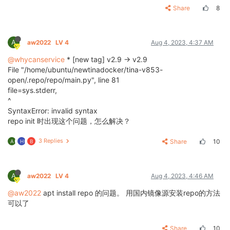
Share
8
A
aw2022
LV 4
Aug 4, 2023, 4:37 AM
@whycanservice
* [new tag] v2.9 -> v2.9
File "/home/ubuntu/newtinadocker/tina-v853-
open/.repo/repo/main.py", line 81
file=sys.stderr,
^
SyntaxError: invalid syntax
repo init 时出现这个问题，怎么解决？
3 Replies
Share
10
A
H
B
A
aw2022
LV 4
Aug 4, 2023, 4:46 AM
@aw2022
apt install repo 的问题。 用国内镜像源安装repo的方法
可以了
Share
10