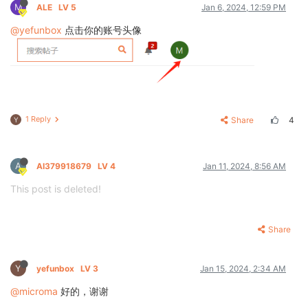
M
ALE
LV 5
Jan 6, 2024, 12:59 PM
@yefunbox
点击你的账号头像
1 Reply
Share
4
Y
A
AI379918679
LV 4
Jan 11, 2024, 8:56 AM
This post is deleted!
Share
Y
yefunbox
LV 3
Jan 15, 2024, 2:34 AM
@microma
好的，谢谢