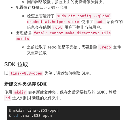
国内网络较慢，参照上面的更换镜像源解决。
配置保存身份认证无效不启用
检查是否运行了
sudo git config --global
使用了
后保存的
credential.helper store
sudo
信息会存储到
用户下并非当前用户。
root
出现错误
fatal: cannot make directory: File
exists
之前拉取了 repo 但是不完整，需要删除
文件
.repo
夹重新拉取
SDK 拉取
以
为例，讲述如何拉取 SDK。
tina-v853-open
新建文件夹保存 SDK
使用
命令新建文件夹，保存之后需要拉取的 SDK，然后
mkdir
进入到刚才新建的文件夹中。
cd
$ mkdir tina-v853-open

$ 
cd