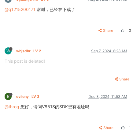
@q1215200171
谢谢，已经在下载了
Share
0
W
whjsdhr
LV 2
Sep 7, 2024, 8:28 AM
This post is deleted!
Share
E
evileny
LV 3
Dec 3, 2024, 11:53 AM
@throg
您好，请问V851S的SDK您有地址吗
Share
1