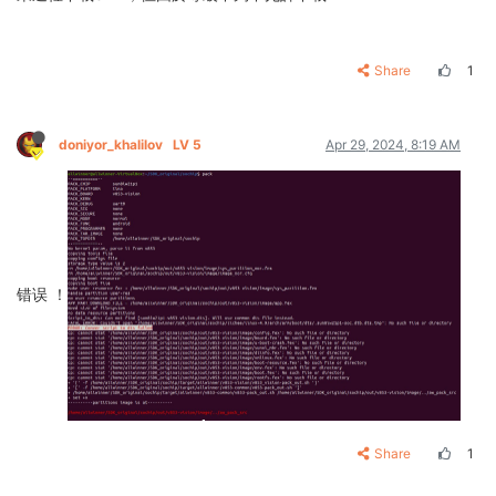
Share
1
doniyor_khalilov
LV 5
Apr 29, 2024, 8:19 AM
错误 ！
Share
1