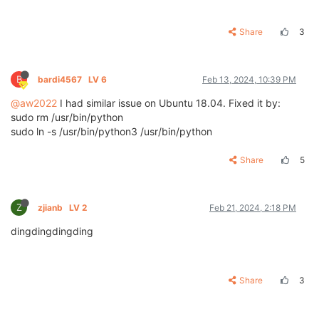
Share
3
B
bardi4567
LV 6
Feb 13, 2024, 10:39 PM
@aw2022
I had similar issue on Ubuntu 18.04. Fixed it by:
sudo rm /usr/bin/python
sudo ln -s /usr/bin/python3 /usr/bin/python
Share
5
Z
zjianb
LV 2
Feb 21, 2024, 2:18 PM
dingdingdingding
Share
3