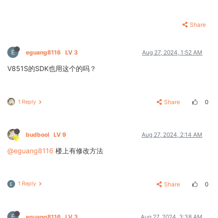
Share
E
eguang8116
LV 3
Aug 27, 2024, 1:52 AM
V851S的SDK也用这个的吗？
1 Reply
Share
0
budbool
LV 9
Aug 27, 2024, 2:14 AM
@eguang8116
楼上有修改方法
1 Reply
Share
0
E
E
eguang8116
LV 3
Aug 27, 2024, 3:38 AM