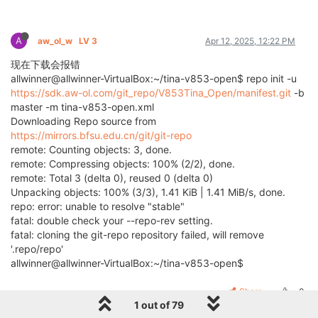
A
aw_ol_w
LV 3
Apr 12, 2025, 12:22 PM
现在下载会报错
allwinner@allwinner-VirtualBox:~/tina-v853-open$ repo init -u
https://sdk.aw-ol.com/git_repo/V853Tina_Open/manifest.git
-b
master -m tina-v853-open.xml
Downloading Repo source from
https://mirrors.bfsu.edu.cn/git/git-repo
remote: Counting objects: 3, done.
remote: Compressing objects: 100% (2/2), done.
remote: Total 3 (delta 0), reused 0 (delta 0)
Unpacking objects: 100% (3/3), 1.41 KiB | 1.41 MiB/s, done.
repo: error: unable to resolve "stable"
fatal: double check your --repo-rev setting.
fatal: cloning the git-repo repository failed, will remove
'.repo/repo'
allwinner@allwinner-VirtualBox:~/tina-v853-open$
Share
0
1 out of 79