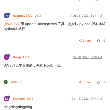
H
huang825172
LV 3
Aug 23, 2023, 5:34 PM
@aw2022
用 update-alternatives 工具，把默认 python 版本换成
python3 就行
Share
9
T
throg
LV 1
Sep 6, 2023, 8:26 AM
为V851SDK而来的，先看下怎么下载。
1 Reply
Share
8
E
M
Monster
LV 2
Oct 16, 2023, 7:44 AM
dingdingdingding