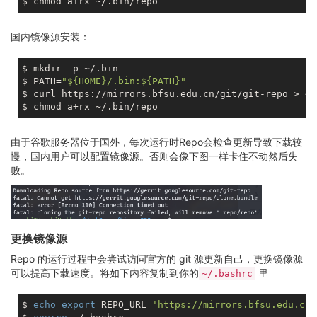
国内镜像源安装：
$ mkdir -p ~/.bin

$ PATH=
"
${HOME}
/.bin:
${PATH}
"
$ curl https://mirrors.bfsu.edu.cn/git/git-repo > ~/
由于谷歌服务器位于国外，每次运行时Repo会检查更新导致下载较
慢，国内用户可以配置镜像源。否则会像下图一样卡住不动然后失
败。
更换镜像源
Repo 的运行过程中会尝试访问官方的 git 源更新自己，更换镜像源
可以提高下载速度。将如下内容复制到你的
里
~/.bashrc
$ 
echo
export
 REPO_URL=
'https://mirrors.bfsu.edu.cn/