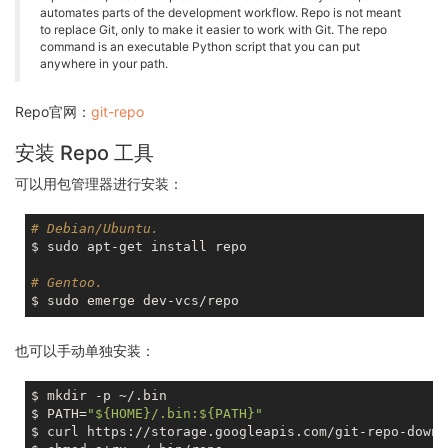
automates parts of the development workflow. Repo is not meant
to replace Git, only to make it easier to work with Git. The repo
command is an executable Python script that you can put
anywhere in your path.
Repo官网：
git-repo
安装 Repo 工具
可以用包管理器进行安装：
# Debian/Ubuntu.
$ sudo apt-get install repo

# Gentoo.
也可以手动单独安装：
$ mkdir -p ~/.bin

$ PATH=
"
${HOME}
/.bin:
${PATH}
"
$ curl https://storage.googleapis.com/git-repo-downl