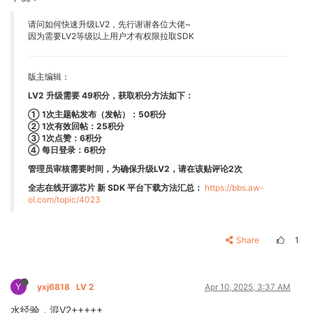
请问如何快速升级LV2，先行谢谢各位大佬~
因为需要LV2等级以上用户才有权限拉取SDK
版主编辑：
LV2 升级需要 49积分，获取积分方法如下：
① 1次主题帖发布（发帖）：50积分
② 1次有效回帖：25积分
③ 1次点赞：6积分
④ 每日登录：6积分
管理员审核需要时间，为确保升级LV2，请在该贴评论2次
全志在线开源芯片 新 SDK 平台下载方法汇总：
https://bbs.aw-
ol.com/topic/4023
Share
1
Y
yxj6818
LV 2
Apr 10, 2025, 3:37 AM
水经验，混V2+++++