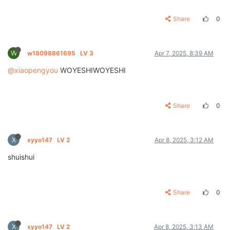
Share
0
W
w18098861695
LV 3
Apr 7, 2025, 8:39 AM
@xiaopengyou
WOYESHIWOYESHI
Share
0
X
xyyo147
LV 2
Apr 8, 2025, 3:12 AM
shuishui
Share
0
X
xyyo147
LV 2
Apr 8, 2025, 3:13 AM