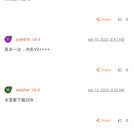
Share
0
Y
yxj6818
LV 2
Apr 10, 2025, 8:47 AM
再水一次，冲击V2++++
Share
0
W
welyfun
LV 2
Apr 13, 2025, 9:22 AM
水需要下载SDK
Share
0