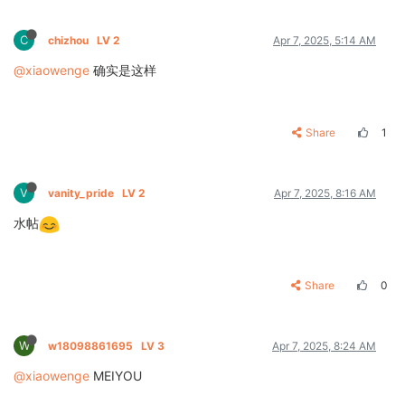
C
chizhou
LV 2
Apr 7, 2025, 5:14 AM
@xiaowenge
确实是这样
Share
1
V
vanity_pride
LV 2
Apr 7, 2025, 8:16 AM
水帖
Share
0
W
w18098861695
LV 3
Apr 7, 2025, 8:24 AM
@xiaowenge
MEIYOU