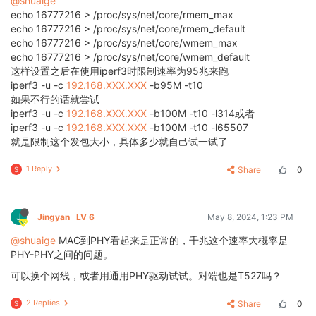
@shuaige
echo 16777216 > /proc/sys/net/core/rmem_max
echo 16777216 > /proc/sys/net/core/rmem_default
echo 16777216 > /proc/sys/net/core/wmem_max
echo 16777216 > /proc/sys/net/core/wmem_default
这样设置之后在使用iperf3时限制速率为95兆来跑
iperf3 -u -c
192.168.XXX.XXX
-b95M -t10
如果不行的话就尝试
iperf3 -u -c
192.168.XXX.XXX
-b100M -t10 -l314或者
iperf3 -u -c
192.168.XXX.XXX
-b100M -t10 -l65507
就是限制这个发包大小，具体多少就自己试一试了
1 Reply
Share
0
S
J
Jingyan
LV 6
May 8, 2024, 1:23 PM
@shuaige
MAC到PHY看起来是正常的，千兆这个速率大概率是
PHY-PHY之间的问题。
可以换个网线，或者用通用PHY驱动试试。对端也是T527吗？
2 Replies
Share
0
S