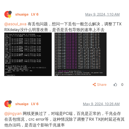
S
shuaige
LV 6
May 9, 2024, 1:10 AM
@asoul_ava
有丢包问题，想问一下丢包一般怎么解决，调整了TX
RXdelay没什么明显改善，是否是丢包导致的速率上不去
Share
0
S
shuaige
LV 6
May 9, 2024, 10:26 AM
@jingyan
网线更换过了，对端是PC端，百兆是正常的，千兆会存
在丢包情况，crc error等，这种情况除了调整了RX TX的时延还有其
他办法吗，是否这个影响千兆速率