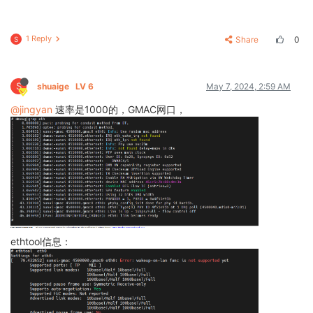
1 Reply
Share
0
S
S
shuaige
LV 6
May 7, 2024, 2:59 AM
@jingyan
速率是1000的，GMAC网口，
ethtool信息：