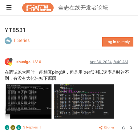
全志在线开发者论坛
YT8531
T Series
Log in to reply
S
shuaige
LV 6
Apr 30, 2024, 8:40 AM
在调试以太网时，能相互ping通，但是用iperf3测试速率是时达不
到，有没有大佬告知下原因
3 Replies
Share
0
J
A
S