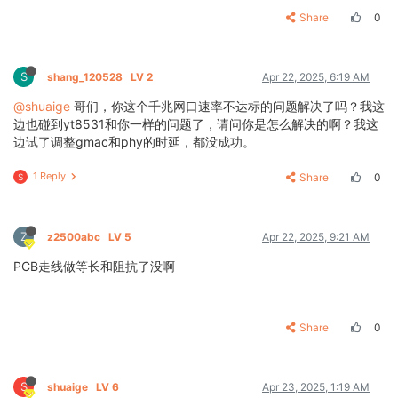
Share
0
S
shang_120528
LV 2
Apr 22, 2025, 6:19 AM
@shuaige
哥们，你这个千兆网口速率不达标的问题解决了吗？我这
边也碰到yt8531和你一样的问题了，请问你是怎么解决的啊？我这
边试了调整gmac和phy的时延，都没成功。
1 Reply
Share
0
S
Z
z2500abc
LV 5
Apr 22, 2025, 9:21 AM
PCB走线做等长和阻抗了没啊
Share
0
S
shuaige
LV 6
Apr 23, 2025, 1:19 AM