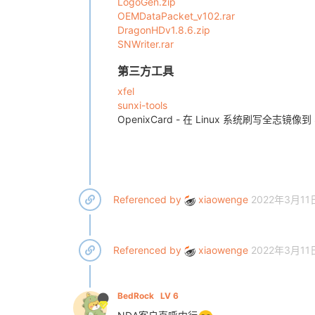
LogoGen.zip
OEMDataPacket_v102.rar
DragonHDv1.8.6.zip
SNWriter.rar
第三方工具
xfel
sunxi-tools
OpenixCard - 在 Linux 系统刷写全志镜像到 
Referenced by
xiaowenge
2022年3月11
Referenced by
xiaowenge
2022年3月11
BedRock
LV 6