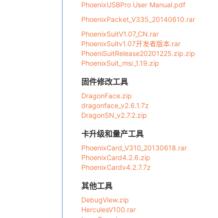
PhoenixUSBPro User Manual.pdf
PhoenixPacket_V335_20140610.rar
PhoenixSuitV1.07_CN.rar
PhoenixSuitv1.07开发者版本.rar
PhoeniSuitRelease20201225.zip.zip
PhoenixSuit_msi_1.19.zip
固件修改工具
DragonFace.zip
dragonface_v2.6.1.7z
DragonSN_v2.7.2.zip
卡升级和量产工具
PhoenixCard_V310_20130618.rar
PhoenixCard4.2.6.zip
PhoenixCardv4.2.7.7z
其他工具
DebugView.zip
HerculesV100.rar