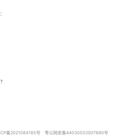
：
吗？
ICP备2021084185号
粤公网安备44030502007680号