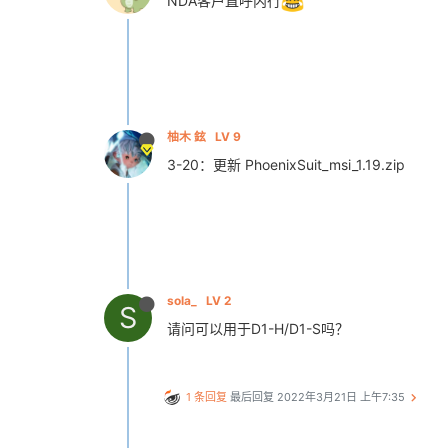
NDA客户直呼内行
柚木 鉉
LV 9
3-20：更新 PhoenixSuit_msi_1.19.zip
sola_
LV 2
S
请问可以用于D1-H/D1-S吗？
1 条回复
最后回复
2022年3月21日 上午7:35