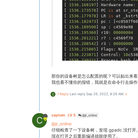
[ 
1536.168197
] Hardware name: 
[ 
1536.173578
] PC 
is
 at sr_sto
[ 
1536.177978
] LR 
is
 at _kstrt
[ 
1536.182473
] pc : [<c0507f60
[ 
1536.189500
] sp : c4569e98  
[ 
1536.195360
] r10: 
00000004
  
[ 
1536.201221
] r7 : c4569f70  
[ 
1536.208542
] r3 : 
00000000
  
[ 
1536.215865
] Flags: NzCv  IR
[ 
1536.223871
] Control: 
10
c538
[ 
1536.230321
] Process bash (p
[ 
1536.236864
] Stack: (
0xc4569
那你的设备树是怎么配置的呢？可以贴出来看
我也看不懂你的报错，我就是在命令行去操作g
1 Reply
Last reply
Sep 26, 2022, 8:26 AM
C
captain
LV 5
@jr_online
C
@jr_online
仔细检查了一下设备树，发现 gpadc 没打开
现在打开之后重新编译就能使用了。