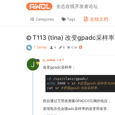
全志在线开发者论坛
在线文档
Categories
Tags
T113 (tina) 改变gp
T Series
4
8
6.5k
jr_online
LV 7
J
改变gpadc采样率：
cd
echo
 5000 > sr 
#设置gpadc采样率为10
cat sr 
#查看gpadc当前采样率。
然后通过万用表测量GPADC0引脚的电压，
发现电压也会随adc采样率的改变而改变。