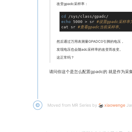
改变gpadc采样率：
cd
echo
 5000 > sr 
#设置gpadc采样率为
cat sr 
#查看gpadc当前采样率。
然后通过万用表测量GPADC0引脚的电压，
发现电压也会随adc采样率的改变而改变。
这正常吗？
请问你这个是怎么配置gpadc的 就是作为
Moved from MR Series by
xiaowenge
Ja