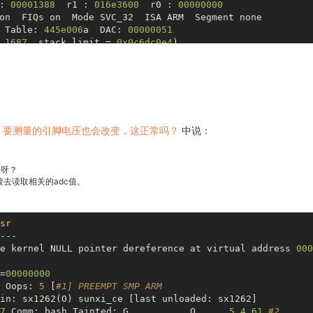
: 
00001388
  r1 : 
016e3600
  r0 : 
00000000
on
  FIQs 
on
  Mode SVC_32  ISA ARM  Segment none

 Table: 
445e006
a  DAC: 
00000051
 
1687
, stack limit = 
0x0c6dc0e4
)

 to 
0xc456a000
dc采样率，要测量的引脚电压也会改变，这正常吗？
中说：
 呀？
去读取相关的adc值。
sr
---

e kernel NULL pointer dereference at virtual address 
000
=
00000000
 Oops: 
5
 [
#1] PREEMPT SMP ARM
in: sx1262(O) sunxi_ce [last unloaded: sx1262]

7
 Comm: bash Tainted: G           O      
5.4
.61
#2