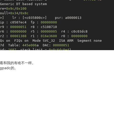
Generic DT based system

re+
0x9c
/
0x100
oull+
0x34
/
0x8c
>]    lr : [<c035800c>]    psr: a0000013

ip : c0507ec4  fp : 
00000000
r9 : 
00000051
  r8 : c5108710

r6 : 
00000000
  r5 : 
00000005
  r4 : c0c03dc8

r2 : 
00001388
  r1 : 
016e3600
  r0 : 
00000000
Qs 
on
  FIQs 
on
  Mode SVC_32  ISA ARM  Segment none

7d  Table: 
445e006
a  DAC: 
00000051
id: 
1687
, stack limit = 
0x0c6dc0e4
)

e98
 to 
0xc456a000
看和我的有啥不一样。
padc的。
。