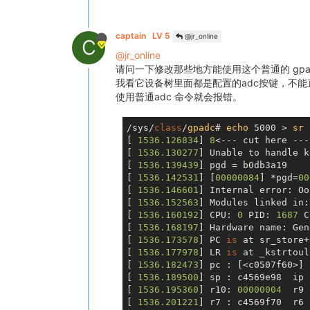
captain
LV 5
@jr_online
C
@jr_online
请问一下修改那些地方能使用这个普通的 gpa
我看它设备树里面都是配置的adc按键，不能
使用普通adc 命令就会报错。
/sys/
class
/
gpadc
# 
echo
 5000 > 
sr
[ 
1536.126834
] 
8
<--- cut here ---

[ 
1536.130277
] Unable to handle k
[ 
1536.139439
] pgd = b0db3a19

[ 
1536.142531
] [
00000084
] *pgd=
00
[ 
1536.146601
] Internal error: Oo
[ 
1536.152563
] Modules linked in:
[ 
1536.160192
] CPU: 
0
 PID: 
1687
 C
[ 
1536.168197
] Hardware name: Gen
[ 
1536.173578
] PC 
is
 at sr_store+
[ 
1536.177978
] LR 
is
 at _kstrtoul
[ 
1536.182473
] pc : [<c0507f60>] 
[ 
1536.189500
] sp : c4569e98  ip 
[ 
1536.195360
] r10: 
00000004
  r9 
[ 
1536.201221
] r7 : c4569f70  r6 