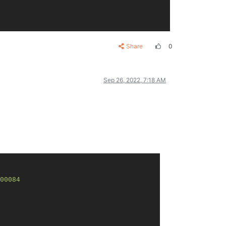
Share
0
Sep 26, 2022, 7:18 AM
00084