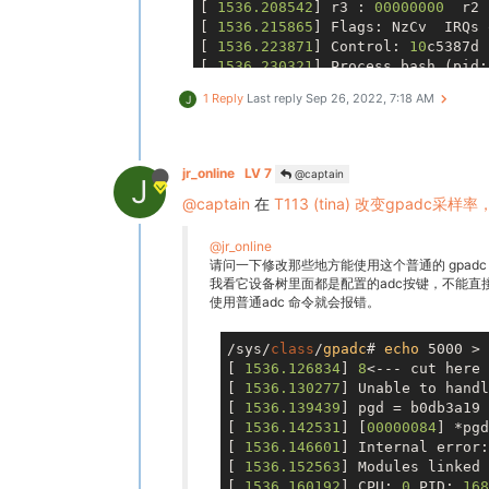
[ 
1536.208542
] r3 : 
00000000
  r2 
[ 
1536.215865
] Flags: NzCv  IRQs 
[ 
1536.223871
] Control: 
10
c5387d 
[ 
1536.230321
] Process bash (pid:
[ 
1536.236864
] Stack: (
0xc4569e98
1 Reply
Last reply
Sep 26, 2022, 7:18 AM
J
jr_online
LV 7
@captain
J
@captain
在
T113 (tina) 改变gpa
@jr_online
请问一下修改那些地方能使用这个普通的 gpadc
我看它设备树里面都是配置的adc按键，不能直接
使用普通adc 命令就会报错。
/sys/
class
/
gpadc
# 
echo
 5000 > 
[ 
1536.126834
] 
8
<--- cut here 
[ 
1536.130277
] Unable to handl
[ 
1536.139439
] pgd = b0db3a19

[ 
1536.142531
] [
00000084
] *pgd
[ 
1536.146601
] Internal error:
[ 
1536.152563
] Modules linked 
[ 
1536.160192
] CPU: 
0
 PID: 
168