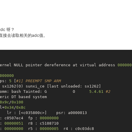
dc 呀？
直接去读取相关的adc值。
ernel NULL pointer dereference at virtual address 
000000
000000
ps: 
5
 [
#1] PREEMPT SMP ARM
 sx1262(O) sunxi_ce [last unloaded: sx1262]

omm: bash Tainted: G           O      
5.4
.61
#2
eric DT based system

0x9c
/
0x100
l+
0x34
/
0x8c
   lr : [<c035800c>]    psr: a0000013

: c0507ec4  fp : 
00000000
: 
00000051
  r8 : c5108710

: 
00000000
  r5 : 
00000005
  r4 : c0c03dc8
