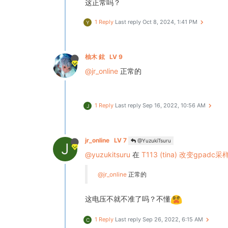
这正常吗？
1 Reply
Last reply
Oct 8, 2024, 1:41 PM
Y
柚木 鉉
LV 9
@jr_online
正常的
1 Reply
Last reply
Sep 16, 2022, 10:56 AM
J
jr_online
LV 7
@YuzukiTsuru
J
@yuzukitsuru
在
T113 (tina) 改变g
@jr_online
正常的
这电压不就不准了吗？不懂
1 Reply
Last reply
Sep 26, 2022, 6:15 AM
C