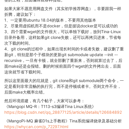
如果大家不愿意用网盘文件（其实初学推荐网盘），非要跟我一样
折腾，建议如下：
1、一定要用ubuntu 18.04的版本，不要用其他版本
2、尽量用虚拟机而不是docker，但是据说docker是可以成功的
3、四个需要wget的文件很大，可以单独下载好，放到Tina-Linux
目录外备用，这样如果git clone失败，还可以再拷贝进来，节省每
次下载的时间。
4、git clone的过程中，如果出现长时间的卡或者失败，建议删了重
新git，特别是那个子模块的更新git submodule update --init --
recursive，一旦有卡顿，就全部删了重新来，否则就算过去了，后
面make还是会报错。删的时候前面四个wget的文件拷出去，后面
这块就节省下载时间。
所以这里面最大的坑就是，git clone和git submodule两个命令，一
定是看到非常流畅的执行完，而不是停顿或者卡。否则文件不全，
后面make大概率出错。
然后环境搭建，有几个帖子，大家可以参考：
《Mangopi MQ-R：T113-s3编译Tina Linux系统》
https://blog.csdn.net/qq_28877125/article/details/126684892
《MangoPi-MQ 麻雀D1s上手教程》Tina系统编译烧录及基础分析
https://whycan.com/p_72297.html