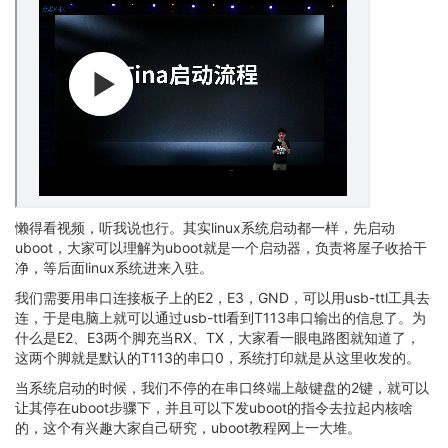
懒得看视频，听我说也行。其实linux系统启动都一样，先启动
uboot，大家可以理解为uboot就是一个启动器，负责将屋子收拾干
净，等后面linux系统进来入驻。
我们需要用串口连接板子上的E2，E3，GND，可以用usb-ttl工具去
连，于是电脑上就可以通过usb-ttl看到T113串口输出的信息了。为
什么是E2、E3两个脚充当RX、TX，大家看一眼电路图就知道了，
这两个脚就是默认的T113的串口0，系统打印就是从这里收发的。
当系统启动的时候，我们不停的在串口终端上敲键盘的2键，就可以
让其停在uboot步骤下，并且可以下发uboot的指令去拉起内核啥
的，这个有兴趣大家自己研究，uboot教程网上一大堆。