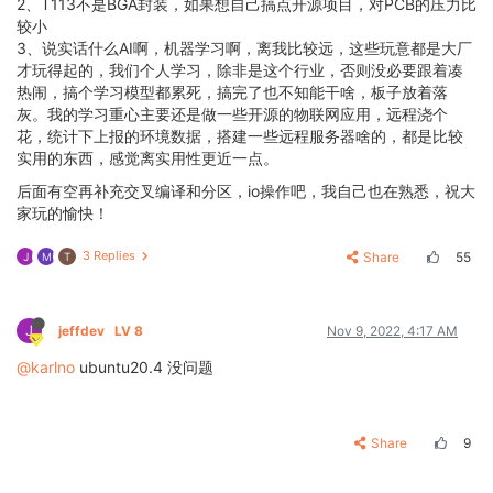
2、T113不是BGA封装，如果想自己搞点开源项目，对PCB的压力比
较小
3、说实话什么AI啊，机器学习啊，离我比较远，这些玩意都是大厂
才玩得起的，我们个人学习，除非是这个行业，否则没必要跟着凑
热闹，搞个学习模型都累死，搞完了也不知能干啥，板子放着落
灰。我的学习重心主要还是做一些开源的物联网应用，远程浇个
花，统计下上报的环境数据，搭建一些远程服务器啥的，都是比较
实用的东西，感觉离实用性更近一点。
后面有空再补充交叉编译和分区，io操作吧，我自己也在熟悉，祝大
家玩的愉快！
3 Replies
Share
55
J
M
T
J
jeffdev
LV 8
Nov 9, 2022, 4:17 AM
@karlno
ubuntu20.4 没问题
Share
9