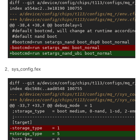
diff --git a/device/config/chips/t113/configs/mq_r/e
--- a/device/config/chips/t113/configs/mq_r/env.cfg
+++ b/device/config/chips/t113/configs/mq_r/env.cfg
@@ -38,4 +38,4 @@ bootdelay=1

 #default bootcmd, will change at runtime according 
 #default nand boot

-bootcmd=run setargs_mmc boot_normal
+bootcmd=run setargs_nand_ubi boot_normal
2、sys_config.fex
diff --git a/device/config/chips/t113/configs/mq_r/s
--- a/device/config/chips/t113/configs/mq_r/sys_conf
+++ b/device/config/chips/t113/configs/mq_r/sys_conf
@@ -33,7 +33,7 @@ debug_mode  = 1

 ;storage_type   = boot medium, 0-nand, 1-sd, 2-emmc
 ;--------------------------------------------------
-storage_type    = 1
+storage_type    = 5
 burn_key        = 0
