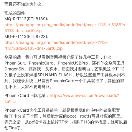
而且还不知道为什么。
现成的固件
MQ-R-T113(RTL8189):
https://mangopi.org.cn/_media/undefined/mq-r-t113-rtl8189fs-
5113-dns-uart0.zip
MQ-R-T113(RTL8723):
https://mangopi.org.cn/_media/undefined/mq-r-t113-
rtl8723ds-5135-dns-uart0.zip
烧录的话，我们可以看到官网视频介绍了好几种工具，什么
PhoeniSuit、PhoenixCard、PhoenixUSBPro，还有什么烧号工具
DragonSN。搞得我一头雾水。后面我才整明白，芒果派这个T113
的板子上没有焊接SPI NAND FLASH，所以这些量产工具根本用不
到。我烧录系统，只需要PhoenixCard一个工具就行了，其他的都
用不上，大家不要走弯路。
PhoenixCard下载地址：
https://www.aw-ol.com/downloads?
cat=5
PhoenixCard这个工具很简单，就是根据我们打包好的镜像配置，
给TF卡分若干个区，然后把对应的boot，rootfs写进对应的区里。
弄完之后，从pc读卡器上拔掉TF卡，插到T113的卡槽里，就可以启
动Tina了。