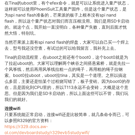
在Tina的uboot里，有个efex命令，就是可以让系统进入量产状态，
这样就可以使用PhoeniSuit工具量产固件，但是这个量产状态，是
为spi nand flash准备的，芒果派的板子上根本没有spi nand
flash，所以这个量产状态对我们而言压根没用。我们是用SD卡启动
的。就这个点，我开始一直没明白，各种量产失败，直到后面才恍
然大悟，特别坑。
当然芒果派上面有spi nand flash的焊盘，大家可以自己买一个焊上
去，型号我还没空查，有试过的可以给我留言，我补充上去。
Tina的启动流程里，在uboot之前还有个boot0，这个boot0就是为
了拉起uboot的。大家可以理解两个峡谷之间搭悬索桥，就是先拉一
个风筝线，然后再用风筝线拉粗一点的绳子，再用粗的绳子拉钢
索。boot0拉uboot，uboot拉tina，其实是一个道理。之所以搞这
么多层，主要还是怕某个过程烧写错了，板子变砖。因为boot0的存
在，且是固化到CPU里的，所以T113永远不会变砖，大概是这个意
思。但是因为我们是SD卡启动的，所以上面这些可以不管，我们玩
我们的就好。
连接wifi
只要系统能正常启动，连接wifi还是比较简单，就几条命令而已，可
以参照R329的官方资料：
https://r329.docs.aw-
ol.com/devboardstudy/r329evb5studywifi/