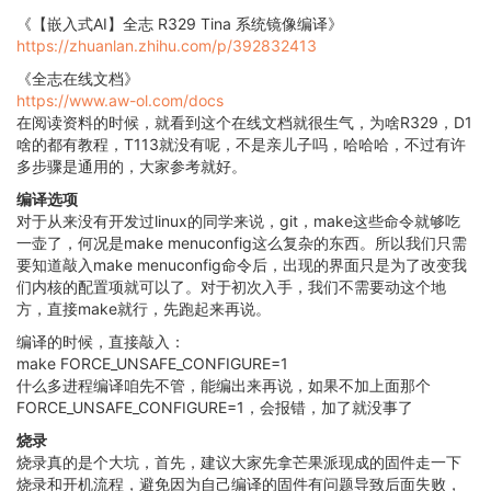
《【嵌入式AI】全志 R329 Tina 系统镜像编译》
https://zhuanlan.zhihu.com/p/392832413
《全志在线文档》
https://www.aw-ol.com/docs
在阅读资料的时候，就看到这个在线文档就很生气，为啥R329，D1
啥的都有教程，T113就没有呢，不是亲儿子吗，哈哈哈，不过有许
多步骤是通用的，大家参考就好。
编译选项
对于从来没有开发过linux的同学来说，git，make这些命令就够吃
一壶了，何况是make menuconfig这么复杂的东西。所以我们只需
要知道敲入make menuconfig命令后，出现的界面只是为了改变我
们内核的配置项就可以了。对于初次入手，我们不需要动这个地
方，直接make就行，先跑起来再说。
编译的时候，直接敲入：
make FORCE_UNSAFE_CONFIGURE=1
什么多进程编译咱先不管，能编出来再说，如果不加上面那个
FORCE_UNSAFE_CONFIGURE=1，会报错，加了就没事了
烧录
烧录真的是个大坑，首先，建议大家先拿芒果派现成的固件走一下
烧录和开机流程，避免因为自己编译的固件有问题导致后面失败，