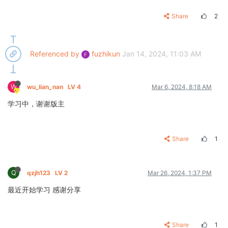
Share
2
Referenced by
fuzhikun
Jan 14, 2024, 11:03 AM
F
W
wu_lian_nan
LV 4
Mar 6, 2024, 8:18 AM
学习中，谢谢版主
Share
1
Q
qzjh123
LV 2
Mar 26, 2024, 1:37 PM
最近开始学习 感谢分享
Share
1