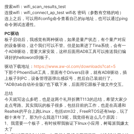
搜索wifi：wifi_scan_results_test
连接wifi：wifi_connect_ap_test wifi名 密码（参数有空格的哈）
连上之后，可以用ifconfig命令查看自己的ip地址，也可以通过ping
命令测试连通性。
PC驱动
板子启动后，我感觉有两种驱动，如果是量产状态，有个量产对应
的设备驱动，这个我们可以不管。但是如果进了Tina系统，会有一
个ADB驱动，需要大家安装，这样后面用ADB工具可以推送我们编
译好的helloword到板子。
驱动下载地址：
https://www.aw-ol.com/downloads?cat=5
下那个PhoeniSuit工具，里面有个Drivers目录，就有ADB驱动，插
上板子到PC，设备管理器弹出感叹号，然后自己装就行了。
”ADB(tab自动补全版)“也下载下来，后面用它跟板子做文件交互。
总结
今天就写这么多吧，也是这两个礼拜折腾T113的总结，希望大家少
走点弯路。其实我玩的板子很多，包括目前的工作，也是在高通和
Realtek的平台上跑Linux，包括stm32，FreeRTOS还有lwip，玩了
都十来年了。那为什么我选T113呢，我觉得有这么几个原因：
1、我需要一个板子，有时候帮我验证下linux小应用，树莓派我嫌太
大了