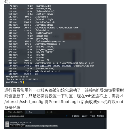
劲。
运行看看常用的一些服务都被初始化启动了，连接wifi后date看看时
间也更新了，只是还需要设置一下时区，现在ssh还连不上，需要vi
/etc/ssh/sshd_config 将PermitRootLogin 后面改成yes允许以root
身份登录