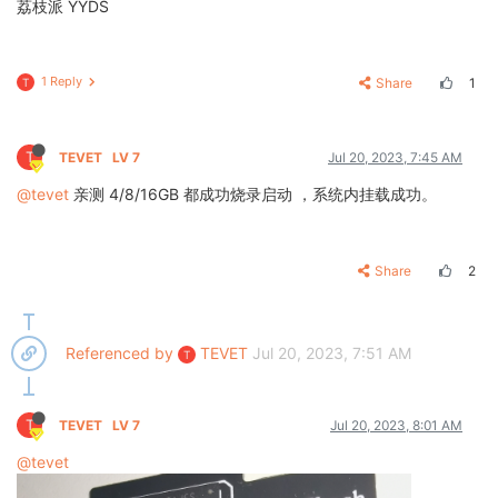
荔枝派 YYDS
1 Reply
Share
1
T
T
TEVET
LV 7
Jul 20, 2023, 7:45 AM
@tevet
亲测 4/8/16GB 都成功烧录启动 ，系统内挂载成功。
Share
2
Referenced by
TEVET
Jul 20, 2023, 7:51 AM
T
T
TEVET
LV 7
Jul 20, 2023, 8:01 AM
@tevet