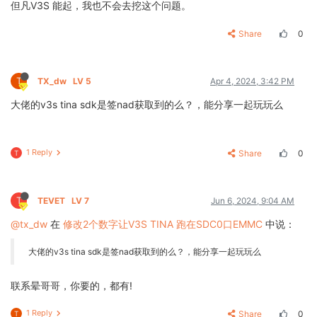
但凡V3S 能起，我也不会去挖这个问题。
Share
0
T
TX_dw
LV 5
Apr 4, 2024, 3:42 PM
大佬的v3s tina sdk是签nad获取到的么？，能分享一起玩玩么
1 Reply
Share
0
T
T
TEVET
LV 7
Jun 6, 2024, 9:04 AM
@tx_dw
在
修改2个数字让V3S TINA 跑在SDC0口EMMC
中说：
大佬的v3s tina sdk是签nad获取到的么？，能分享一起玩玩么
联系晕哥哥，你要的，都有!
1 Reply
Share
0
T