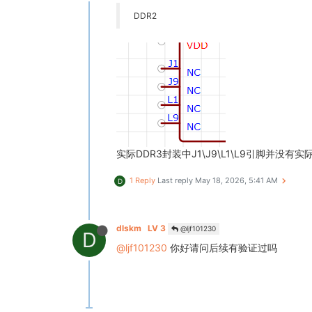
DDR2
实际DDR3封装中J1\J9\L1\L9引脚并
1 Reply
Last reply
May 18, 2026, 5:41 AM
D
dlskm
LV 3
@ljf101230
D
@ljf101230
你好请问后续有验证过吗