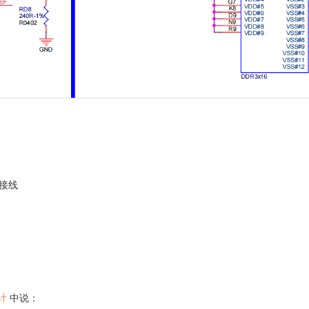
3接线
设计
中说：