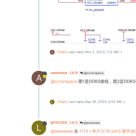
1 Reply
Last reply
Nov 2, 2023, 1:12 AM
A
awwwwa
LV 8
@vctorspace
A
@vctorspace
图1是DDR2接线，图2是DDR
1 Reply
Last reply
Sep 30, 2024, 5:02 AM
L
ljf101230
LV 2
@awwwwa
L
@awwwwa
在
t113-i 单片1x16 ddr3 硬件