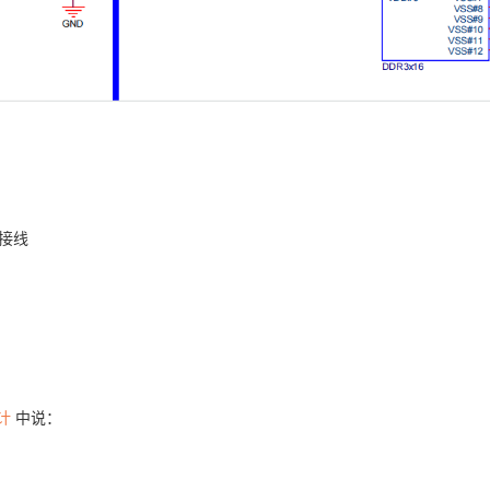
3接线
设计
中说：