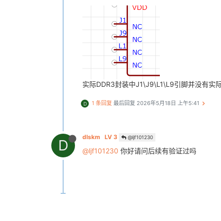
实际DDR3封装中J1\J9\L1\L9引脚并
1 条回复
最后回复
2026年5月18日 上午5:41
D
dlskm
LV 3
@ljf101230
D
@ljf101230
你好请问后续有验证过吗