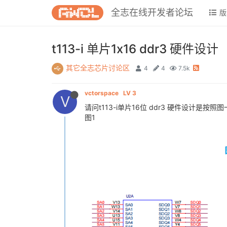
全志在线开发者论坛
版
t113-i 单片1x16 ddr3 硬件设计
其它全志芯片讨论区
4
4
7.5k
vctorspace
LV 3
V
请问t113-i单片16位 ddr3 硬件设计是
图1